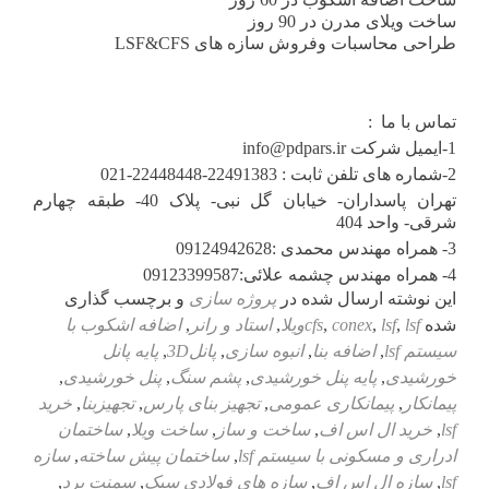
ساخت ویلای مدرن در 90 روز
طراحی محاسبات وفروش سازه های LSF&CFS
تماس با ما :
1-ایمیل شرکت info@pdpars.ir
2-شماره های تلفن ثابت : 22491383-22448448-021
تهران پاسداران- خیابان گل نبی- پلاک 40- طبقه چهارم
شرقی- واحد 404
3- همراه مهندس محمدی :09124942628
4- همراه مهندس چشمه علائی:09123399587
این نوشته ارسال شده در
پروژه سازی
و برچسب گذاری
شده
lsfویلا
,
lsf
,
conex
,
cfs
,
استاد و رانر
,
اضافه اشکوب با
سیستم lsf
,
اضافه بنا
,
انبوه سازی
,
پانل3D
,
پایه پانل
خورشیدی
,
پایه پنل خورشیدی
,
پشم سنگ
,
پنل خورشیدی
,
پیمانکار
,
پیمانکاری عمومی
,
تجهیز بنای پارس
,
تجهیزبنا
,
خرید
lsf
,
خرید ال اس اف
,
ساخت و ساز
,
ساخت ویلا
,
ساختمان
ادراری و مسکونی با سیستم lsf
,
ساختمان پیش ساخته
,
سازه
lsf
,
سازه ال اس اف
,
سازه های فولادی سبک
,
سمنت برد
,