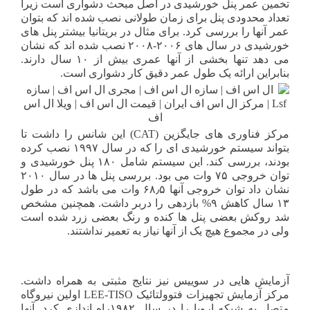
تخمین عمر پنل خورشیدی در اصل مبحث دشواری است زیرا
تعداد محدودی پنل برای زمان طولانی نصب شده اند که بتوان
عمر آنها را بررسی کرد. برای مثال در بریتانیا بیشتر پنل های
خورشیدی در سال های ۲۰۰۶-۲۰۰۸ نصب شده اند که نشان
می دهد تنها بخشی از آنها عمری بیش از ۱۰ سال دارند.
بنابراین ارائه یک طول عمر دقیق کار دشواری است.
مرکز فناوری های جایگزین (CAT) این شانس را داشت تا
بتواند سیستم خورشیدی ای را که در سال ۱۹۹۷ نصب کرده
بودند، بررسی کند. این سیستم شامل ۱۸۰ پنل خورشیدی و
توان خروجی ۷۵ وات می بود. بررسی پنل ها در سال ۲۰۱۰
نشان داد توان خروجی آنها ۶۸٫۵ وات می باشد که در طول
۱۳ سال کاهش ۹% بازدهی را دربر داشت. همچنین مشخص
شد روکش بعضی پنل ها کنده و رنگ بعضی زرد شده است
ولی در مجموع هیچ یک از آنها نیاز به تعمیر نداشتند.
آزمایش هایی در سوییس نیز نتایج مثبتی به همراه داشت.
مرکز آزمایش تجهیزات فتوولتائیک LEE-TISO اولین نیروگاه
متصل به شبکه اروپا را در سال ۱۹۸۲راه اندازی کرد. آنها