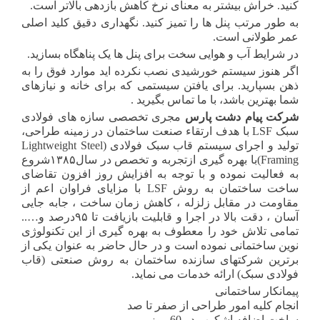
کنید. خراش بیشتر به معنای نرخ کاهش بازدهی بالاتر است.
به طور مرتب پنل ها را تمیز کنید. نگهداری دقیق کلید اصلی
عمر طولانی است.
در شرایط آب و هوایی سخت برای پنل ها یک پناهگاه بسازید.
اگر هنوز سیستم خورشیدی نصب نکرده اید موارد فوق را به
ذهن بسپارید. برای یافتن سیستمی که برای خانه و نیازهای
شما بهترین باشد، با ما تماس بگیرید .
شرکت
پیام
دشت
پارس
مجری تخصصی سازه های فولادی
سبک LSF با هدف ارتقاء صنعت ساختمان در زمینه طراحی،
تولید و اجرای سیستم قاب سبک فولادی (Lightweight Steel
Framing)با بهره گیری ازتجربه و تخصص در سال۱۳۸۵شروع
به فعالیت نموده و با توجه به افزایش روز افزون تقاضای
ساخت ساختمان به روش LSF با مزایای فراوان اعم از
مقاومت در مقابل زلزله ، کاهش زمان ساخت ، جابه جایی
آسان ، دقت بالا در اجرا و قابلیت بازیافت تا ۹۵درصد و…..
تمامی تلاش خود را معطوف به بهره گیری از این تکنولوژی
نوین ساختمانی نموده است و در حال حاضر به عنوان یکی از
برترین شرکتهای سازنده ساختمان به روش صنعتی (قاب
فولادی سبک) ارائه خدمات می نماید.
پیمانکار ساختمانی
انجام کلیه امور طراحی از صفر تا صد
ساخت اضافه اشکوب در 60 روز