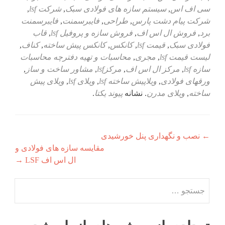
سی اف اس
,
سیستم سازه های فولادی سبک
,
شرکت lsf
,
شرکت پیام دشت پارس
,
طراحی
,
فایبرسمنت
,
فایبرسمنت
برد
,
فروش ال اس اف
,
فروش سازه و پروفیل lsf
,
قاب
فولادی سبک
,
قیمت lsf
,
کانکس
,
کانکس پیش ساخته
,
کناف
,
لیست قیمت lsf
,
مجری
,
محاسبات و تهیه دفترچه محاسبات
سازه lsf
,
مرکز ال اس اف
,
مرکزlsf
,
مشاور ساخت و ساز
,
ورقهای فولادی
,
ویلاپیش ساخته lsf
,
ویلای lsf
,
ویلای پیش
ساخته
,
ویلای مدرن
. نشانه
پیوند یکتا
.
راهبری
←
نصب و نگهداری پنل خورشیدی
مقایسه سازه های فولادی و
نوشته
ال اس اف LSF
→
جستجو
برای: