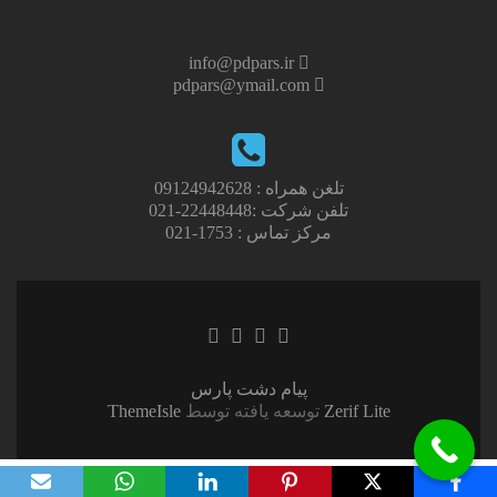
info@pdpars.ir
pdpars@ymail.com
تلغن همراه : 09124942628
تلفن شرکت :22448448-021
مرکز تماس : 1753-021
لینک
لینک
لینک
لینک
فیسبوک
توئیتر
لینکدین
اینستاگرام
پیام دشت پارس
Zerif Lite
توسعه یافته توسط
ThemeIsle