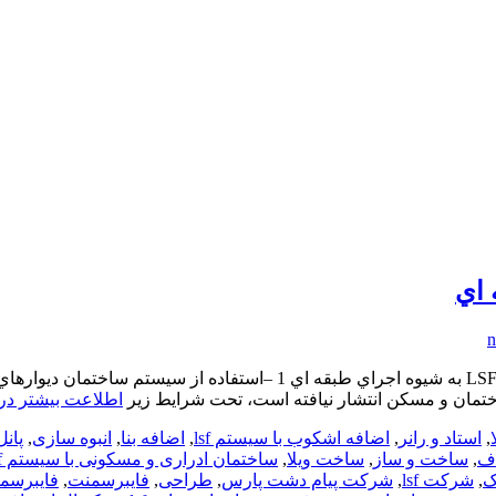
ختمان و مسكن انتشار نيافته است، تحت شرايط زير
اطلاعت بیشتر دربارهالزامات
,
استاد و رانر
,
اضافه اشکوب با سیستم lsf
,
اضافه بنا
,
انبوه سازی
,
پانل3D
اف
,
ساخت و ساز
,
ساخت ویلا
,
ساختمان ادراری و مسکونی با سیستم lsf
ک
,
شرکت lsf
,
شرکت پیام دشت پارس
,
طراحی
,
فایبرسمنت
,
فایبرسمن