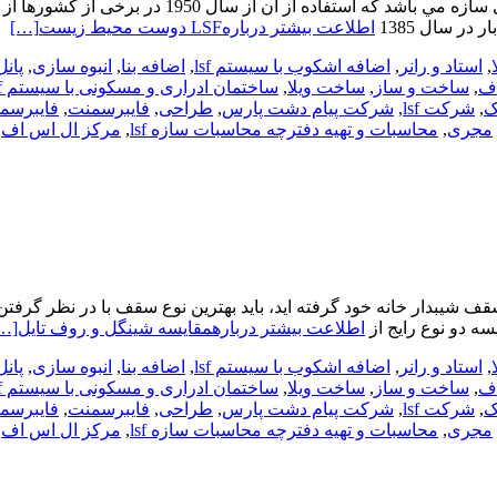
در سال 1385
اطلاعت بیشتر دربارهLSF دوست محیط زیست
[…]
,
استاد و رانر
,
اضافه اشکوب با سیستم lsf
,
اضافه بنا
,
انبوه سازی
,
پانل3D
اف
,
ساخت و ساز
,
ساخت ویلا
,
ساختمان ادراری و مسکونی با سیستم lsf
ک
,
شرکت lsf
,
شرکت پیام دشت پارس
,
طراحی
,
فایبرسمنت
,
فایبرسمن
مجری
,
محاسبات و تهیه دفترچه محاسبات سازه lsf
,
مرکز ال اس اف
,
ف شیبدار خانه خود گرفته اید، باید بهترین نوع سقف با در نظر گرفت
سه دو نوع رایج از
اطلاعت بیشتر دربارهمقایسه شینگل و روف تایل
…]
,
استاد و رانر
,
اضافه اشکوب با سیستم lsf
,
اضافه بنا
,
انبوه سازی
,
پانل3D
اف
,
ساخت و ساز
,
ساخت ویلا
,
ساختمان ادراری و مسکونی با سیستم lsf
ک
,
شرکت lsf
,
شرکت پیام دشت پارس
,
طراحی
,
فایبرسمنت
,
فایبرسمن
مجری
,
محاسبات و تهیه دفترچه محاسبات سازه lsf
,
مرکز ال اس اف
,