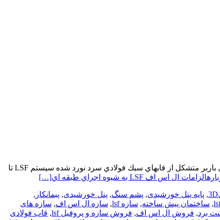
ال اس اف LSF الزامات سيستم ساختماني قاب هاي سرد نورد شده LSF به شيوه اجراي طبقه اي 1 –استفاده از سيستم ساختمان ديوارهاي باربر متشكل از قابهاي سبك فولادي سرد نورد شده سيستم LSF تا
 ال اس اف LSF به شيوه اجراي طبقه اي
[…]
,
پایه پنل خورشیدی
,
پشم سنگ
,
پنل خورشیدی
,
پیمانکار
,
,
ساختمان پیش ساخته
,
سازه lsf
,
سازه ال اس اف
,
سازه های
ت برد
,
فروش ال اس اف
,
فروش سازه و پروفیل lsf
,
قاب فولادی