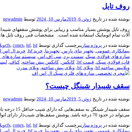
روف تایل
نوشته شده در تاریخ
ژوئن 6, 2019
مارس 10, 2024
توسط
newadmin
روف تایل پوشش بسیار مناسب و زیبایی برای پوشش سقفهای شیبدار ت
آلات تمام اتوماتیک استفاده شده است. مشخصات فنی روف تایل های مناسب
نوشته شده در
پروژه سازی
برچسب گذاری توسط
lsfویلا
,
lsf
,
conex
,
cfs
پیمانکاری عمومی
,
تجهیز بنای پارس
,
تجهیزبنا
,
خرید lsf
,
خرید ال اس 
سازه های فولادی سبک
,
سمنت برد
,
سی اف اس
,
سیستم سازه های ف
قاب فولادی سبک
,
قیمت lsf
,
کانکس
,
کانکس پیش ساخته
,
کناف
,
لیست
ویلاپیش ساخته lsf
,
ویلای lsf
,
ویلای پیش ساخته
,
ویلای مدرن
سقف شیبدار شینگل چیست؟
نوشته شده در تاریخ
ژوئن 5, 2019
مارس 10, 2024
توسط
newadmin
سقف شیبدار 
می‌تواند در حدود 70 درجه باشد. پوشش سقف‌های شیب‌دار دارای انواع مختلفی از جمله سقف شیب دار روف تایل (بتنی یا سفالی)،
نوشته شده در
پروژه سازی
برچسب گذاری توسط
lsfویلا
,
lsf
,
conex
,
cfs
پیمانکاری عمومی
,
تجهیز بنای پارس
,
تجهیزبنا
,
خرید lsf
,
خرید ال اس 