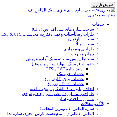
تعویض ناوبری
رفتن به محتوای
خدمات
ساخت سازه های سی اف اس (CFS)
طراحی محاسبات و تهیه دفترچه محاسبات LSF & CFS
ساخت آپارتمان
ساخت ویلا
طراحی و معماری
پیمان مدیریت
ساختمان پیش ساخته سبک آماده فروش
خدمات فرمینگ ، تولید سازه و پروفیل
تولید سازه LSF و CFS
خدمات فرمینگ
خدمات برش کاری ورق
خدمات خم کاری ورق
اضافه بنا و اضافه اشکوب پیش ساخته
طراحی , مشاوره و نصب مزارع خورشیدی
مشاور ساخت و ساز
بلاگ و مقالات
سازه ال اس اف بهترین انتخاب !
ال اس اف ایران – پیام دشت پارس مجری سازه Lsf