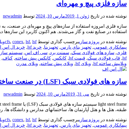
سازه‌ فلزی پیچ و مهره‌ای
نوشته شده در تاریخ
ژوئن 1, 2019
مارس 10, 2024
توسط
newadmin
سازه‌ فلزی امروزه استفاده از سازه‌‌های پیچ و مهره‌‌ای در صنعت،
استفاده در صنایع نفت و گاز می‌شدند‌. هم اکنون کاربرد این سازه‌ها
نوشته شده در
پروژه سازی
برچسب گذاری توسط
lsfویلا
,
lsf
,
conex
,
cfs
پیمانکاری عمومی
,
تجهیز بنای پارس
,
تجهیزبنا
,
خرید lsf
,
خرید ال اس 
فلزی
,
سازه های فولادی سبک
,
سمنت برد
,
سی اف اس
,
سیستم سازه
lsf
,
قاب فولادی سبک
,
قیمت lsf
,
کانکس
,
کانکس پیش ساخته
,
کناف
,
ل
ویلاپیش ساخته lsf
,
ویلای lsf
,
ویلای پیش ساخته
,
ویلای مدرن
سازه های فولادی سبک (LSF) در صنعت ساختمان
نوشته شده در تاریخ
می 31, 2019
مارس 10, 2024
توسط
newadmin
طبقه، هتل ها و هتل آپارتمان ها، ساختمانهای مدارس و دانشگاه ها، 
نوشته شده در
پروژه سازی
برچسب گذاری توسط
lsfویلا
,
lsf
,
conex
,
cfs
پیمانکاری عمومی
,
تجهیز بنای پارس
,
تجهیزبنا
,
خرید lsf
,
خرید ال اس 