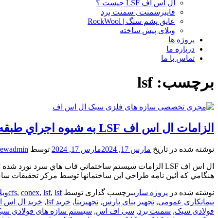
ال اس اف LSF چیست ؟
فایبرسمنت , سمنت برد
عایق پشم سنگ | RockWool
ویلای پیش ساخته
پروژه ها
درباره ما
تماس با ما
برچسب:
lsf
الزامات ال اس اف LSF به شيوه اجراي طبقه اي
نوشته شده در تاریخ
مارس 17, 2024
مارس 17, 2024
توسط
newadmin
هنگامي كه آئين نامه طراحي اين ساختمانها توسط مركز تحقيقات سا
نوشته شده در
پروژه سازی
برچسب گذاری توسط
lsfویلا
,
lsf
,
conex
,
cfs
پیمانکاری عمومی
,
تجهیز بنای پارس
,
تجهیزبنا
,
خرید lsf
,
خرید ال اس 
فولادی سبک
,
سمنت برد
,
سی اف اس
,
سیستم سازه های فولادی سب