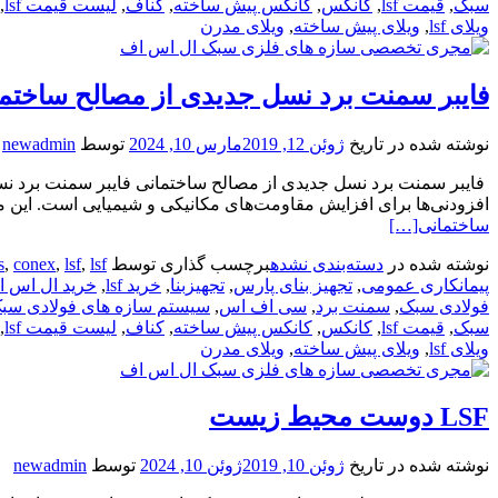
سبک
,
قیمت lsf
,
کانکس
,
کانکس پیش ساخته
,
کناف
,
لیست قیمت lsf
,
ویلای lsf
,
ویلای پیش ساخته
,
ویلای مدرن
فایبر سمنت برد نسل جدیدی از مصالح ساختم
نوشته شده در تاریخ
ژوئن 12, 2019
مارس 10, 2024
توسط
newadmin
فایبر سمنت برد نسل جدیدی از مصالح ساختمانی فایبر سمنت برد نس
افزودنی‌ها برای افزایش مقاومت‌های مکانیکی و شیمیایی است. این مح
ساختمانی
[…]
نوشته شده در
دسته‌بندی نشده
برچسب گذاری توسط
lsfویلا
,
lsf
,
conex
,
s
پیمانکاری عمومی
,
تجهیز بنای پارس
,
تجهیزبنا
,
خرید lsf
,
خرید ال اس 
فولادی سبک
,
سمنت برد
,
سی اف اس
,
سیستم سازه های فولادی سب
سبک
,
قیمت lsf
,
کانکس
,
کانکس پیش ساخته
,
کناف
,
لیست قیمت lsf
,
ویلای lsf
,
ویلای پیش ساخته
,
ویلای مدرن
LSF دوست محیط زیست
نوشته شده در تاریخ
ژوئن 10, 2019
ژوئن 10, 2024
توسط
newadmin