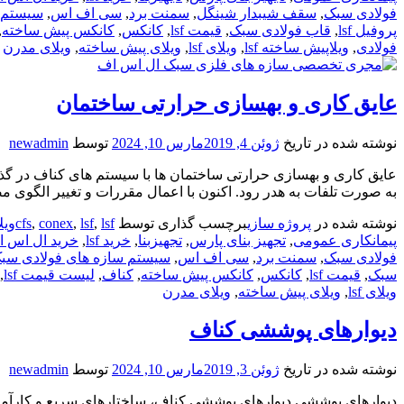
فولادی سبک
,
سقف شیبدار شینگل
,
سمنت برد
,
سی اف اس
,
سیستم 
پروفیل lsf
,
قاب فولادی سبک
,
قیمت lsf
,
کانکس
,
کانکس پیش ساخته
,
فولادی
,
ویلاپیش ساخته lsf
,
ویلای lsf
,
ویلای پیش ساخته
,
ویلای مدرن
عایق کاری و بهسازی حرارتی ساختمان
نوشته شده در تاریخ
ژوئن 4, 2019
مارس 10, 2024
توسط
newadmin
عایق کاری و بهسازی حرارتی ساختمان ها با سیستم های کناف در گذشت
به صورت تلفات به هدر رود. اکنون با اعمال مقررات و تغییر الگوی 
نوشته شده در
پروژه سازی
برچسب گذاری توسط
lsfویلا
,
lsf
,
conex
,
cfs
پیمانکاری عمومی
,
تجهیز بنای پارس
,
تجهیزبنا
,
خرید lsf
,
خرید ال اس 
فولادی سبک
,
سمنت برد
,
سی اف اس
,
سیستم سازه های فولادی سب
سبک
,
قیمت lsf
,
کانکس
,
کانکس پیش ساخته
,
کناف
,
لیست قیمت lsf
,
ویلای lsf
,
ویلای پیش ساخته
,
ویلای مدرن
دیوارهای پوششی کناف
نوشته شده در تاریخ
ژوئن 3, 2019
مارس 10, 2024
توسط
newadmin
دیوارهای پوششی دیوارهای پوششی کناف، ساختارهای سریع و کارآمدی