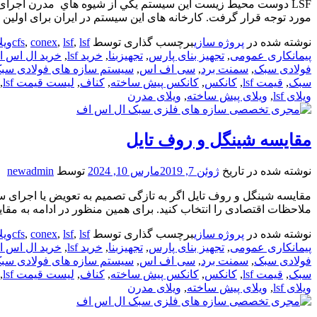
مورد توجه قرار گرفت. کارخانه های این سیستم در ایران برای اولین بار 
نوشته شده در
پروژه سازی
برچسب گذاری توسط
lsfویلا
,
lsf
,
conex
,
cfs
پیمانکاری عمومی
,
تجهیز بنای پارس
,
تجهیزبنا
,
خرید lsf
,
خرید ال اس 
فولادی سبک
,
سمنت برد
,
سی اف اس
,
سیستم سازه های فولادی سب
سبک
,
قیمت lsf
,
کانکس
,
کانکس پیش ساخته
,
کناف
,
لیست قیمت lsf
,
ویلای lsf
,
ویلای پیش ساخته
,
ویلای مدرن
مقایسه شینگل و روف تایل
نوشته شده در تاریخ
ژوئن 7, 2019
مارس 10, 2024
توسط
newadmin
مقایسه شینگل و روف تایل اگر به تازگی تصمیم به تعویض یا اجرای سق
ملاحظات اقتصادی را انتخاب کنید. برای همین منظور در ادامه به مقای
نوشته شده در
پروژه سازی
برچسب گذاری توسط
lsfویلا
,
lsf
,
conex
,
cfs
پیمانکاری عمومی
,
تجهیز بنای پارس
,
تجهیزبنا
,
خرید lsf
,
خرید ال اس 
فولادی سبک
,
سمنت برد
,
سی اف اس
,
سیستم سازه های فولادی سب
سبک
,
قیمت lsf
,
کانکس
,
کانکس پیش ساخته
,
کناف
,
لیست قیمت lsf
,
ویلای lsf
,
ویلای پیش ساخته
,
ویلای مدرن