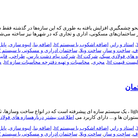
 به نحو چشمگیری افزایش یافته به طوری که این سازه‌ها در گذشته فق
 در ساختمان‌های مسکونی‌، اداری و تجاری که در شهرها نیز ساخته می‌ش
,
استاد و رانر
,
اضافه اشکوب با سیستم lsf
,
اضافه بنا
,
انبوه سازی
,
پانل3D
اف
,
ساخت و ساز
,
ساخت ویلا
,
ساختمان ادراری و مسکونی با سیستم lsf
 های فولادی سبک
,
شرکت lsf
,
شرکت پیام دشت پارس
,
طراحی
,
فای
یست قیمت lsf
,
مجری
,
محاسبات و تهیه دفترچه محاسبات سازه lsf
,
م
light steel frame سیستم سازه های فولادی سبک (LSF) یا light steel frame ، یک سیستم سازه ای پیشرف
رستوران ها و… دارای کاربرد می
اطلاعت بیشتر دربارهسازه های فولادی سبک (LSF) در ص
,
استاد و رانر
,
اضافه اشکوب با سیستم lsf
,
اضافه بنا
,
انبوه سازی
,
پانل3D
اف
,
ساخت و ساز
,
ساخت ویلا
,
ساختمان ادراری و مسکونی با سیستم lsf