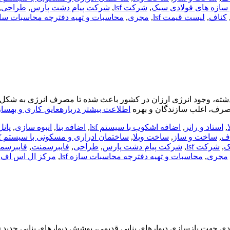
سازه های فولادی سبک
,
شرکت lsf
,
شرکت پیام دشت پارس
,
طراحی
,
کناف
,
لیست قیمت lsf
,
مجری
,
محاسبات و تهیه دفترچه محاسبات سازه 
ه، وجود انرژی ارزان در کشور باعث شده تا مصرف انرژی به شکل بی ر
مصرف، اغلب سازندگان و بهره
اطلاعت بیشتر دربارهعایق کاری و بهسا
,
استاد و رانر
,
اضافه اشکوب با سیستم lsf
,
اضافه بنا
,
انبوه سازی
,
پانل3D
اف
,
ساخت و ساز
,
ساخت ویلا
,
ساختمان ادراری و مسکونی با سیستم lsf
ک
,
شرکت lsf
,
شرکت پیام دشت پارس
,
طراحی
,
فایبرسمنت
,
فایبرسمن
مجری
,
محاسبات و تهیه دفترچه محاسبات سازه lsf
,
مرکز ال اس اف
,
 جهت بازسازی دیوارهای بنایی قدیمی، پوشش دیوارهای بنایی جدید (