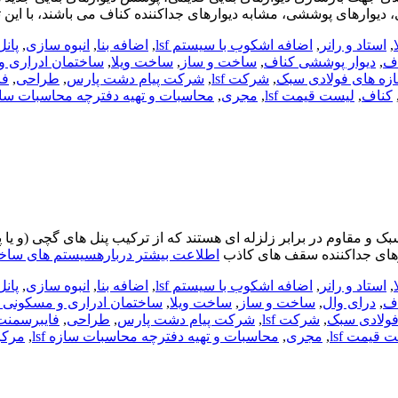
 دیوارهای پوششی، مشابه دیوارهای جداکننده کناف می باشند، با این 
,
استاد و رانر
,
اضافه اشکوب با سیستم lsf
,
اضافه بنا
,
انبوه سازی
,
پانل3D
اف
,
دیوار پوششی کناف
,
ساخت و ساز
,
ساخت ویلا
,
ساختمان ادراری و 
زه های فولادی سبک
,
شرکت lsf
,
شرکت پیام دشت پارس
,
طراحی
,
فا
کناف
,
لیست قیمت lsf
,
مجری
,
محاسبات و تهیه دفترچه محاسبات سازه 
 مقاوم در برابر زلزله ای هستند که از ترکیب پنل های گچی (و یا پ
ارهای جداکننده سقف های کاذب
اطلاعت بیشتر دربارهسیستم های ساخ
,
استاد و رانر
,
اضافه اشکوب با سیستم lsf
,
اضافه بنا
,
انبوه سازی
,
پانل3D
اف
,
درای وال
,
ساخت و ساز
,
ساخت ویلا
,
ساختمان ادراری و مسکونی با 
ولادی سبک
,
شرکت lsf
,
شرکت پیام دشت پارس
,
طراحی
,
فایبرسمنت
 قیمت lsf
,
مجری
,
محاسبات و تهیه دفترچه محاسبات سازه lsf
,
مرکز