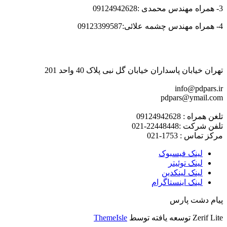
3- همراه مهندس محمدی :09124942628
4- همراه مهندس چشمه علائی:09123399587
تهران خیابان پاسداران خیابان گل نبی پلاک 40 واحد 201
info@pdpars.ir
pdpars@ymail.com
تلغن همراه : 09124942628
تلفن شرکت :22448448-021
مرکز تماس : 1753-021
لینک فیسبوک
لینک توئیتر
لینک لینکدین
لینک اینستاگرام
پیام دشت پارس
Zerif Lite
توسعه یافته توسط
ThemeIsle