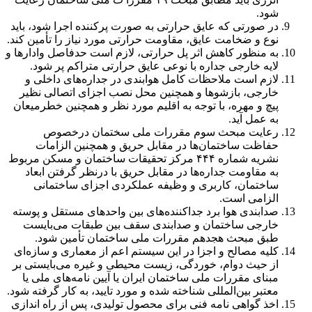
شود.
در صورتی که عایق حرارتی به صورت پرکننده اجرا شود، باید
نوع و ضخامت عایق، مقاومت حرارتی مورد نیاز را تأمین کند.
به منظور کاهش اثر پل حرارتی، لازم است حدفاصل وادارها و
لایه خارجی جداره با نوعی عایق حرارتی متراکم پر شود.
لازم است ملاحظات کامل هوابندی در جداره‌های داخلی و
خارجی، بازشوها و همچنین محل نصب اجزای اتصالی نظیر
پیچ و مهره، با توجه به اقلیم مورد نظر و همچنین خطرمیعان
به عمل آید.
رعایت مبحث سوم مقررات ملی سختمان درخصوص
حفاظت ساختمان‌ها در مقابل حریق و همچنین الزامات
نشریه شماره ۴۴۴ مرکز تحقیقات ساختمان و مسکن مربوط
به مقاومت جداره‌ها در مقابل حریق با درنظر گرفتن ابعاد
ساختمان، کاربری و وظیفه عملکردی اجزای ساختمانی
الزامی است.
صدابندی هوا برد جداکننده‌های بین واحدهای مستقل و پوسته
خارجی ساختمان و صدابندی سقف بین طبقات می‌بایست
طبق مبحث هجدهم مقررات ملی ساختمان تأمین شود.
کلیه مصالح و اجزا در این سیستم اعم از معماری و سازه‌ای
از حیث دوام، خوردگی، زیست محیطی و غیره می‌بایستی بر
مبنای مقررات ملی ساختمان ایران یا آیین نامه‌های ملی یا
معتبر بین‌المللی شناخته شده و مورد تایید، به کار گرفته شود.
اخذ گواهی نامه فنی برای محصول تولیدی، پس از راه اندازی