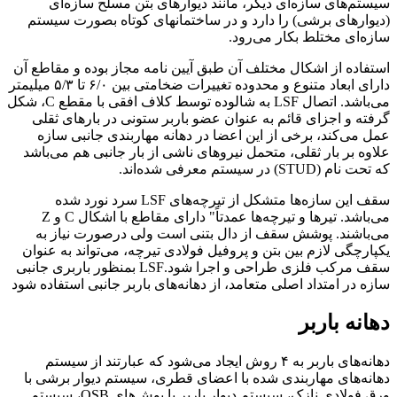
سیستم‌های سازه‌ای دیگر، مانند دیوارهای بتن مسلح سازه‌ای
(دیوارهای برشی) را دارد و در ساختمانهای کوتاه بصورت سیستم
سازه‌ای مختلط بکار می‌رود.
استفاده از اشکال مختلف آن طبق آیین نامه مجاز بوده و مقاطع آن
دارای ابعاد متنوع و محدوده تغییرات ضخامتی بین ۶/۰ تا ۵/۳ میلیمتر
می‌باشد. اتصال LSF به شالوده توسط کلاف افقی با مقطع C، شکل
گرفته و اجزای قائم به عنوان عضو باربر ستونی در بارهای ثقلی
عمل می‌کند، برخی از این اعضا در دهانه مهاربندی جانبی سازه
علاوه بر بار ثقلی، متحمل نیروهای ناشی از بار جانبی هم می‌باشد
که تحت نام (STUD) در سیستم معرفی شده‌اند.
سقف این سازه‌ها متشکل از تیرچه‌های LSF سرد نورد شده
می‌باشد. تیرها و تیرچه‌ها عمدتاً" دارای مقاطع با اشکال C و Z
می‌باشند. پوشش سقف از دال بتنی است ولی درصورت نیاز به
یکپارچگی لازم بین بتن و پروفیل فولادی تیرچه، می‌تواند به عنوان
سقف مرکب فلزی طراحی و اجرا شود.LSF بمنظور باربری جانبی
سازه در امتداد اصلی متعامد، از دهانه‌های باربر جانبی استفاده شود
دهانه باربر
دهانه‌های باربر به ۴ روش ایجاد می‌شود که عبارتند از سیستم
دهانه‌های مهاربندی شده با اعضای قطری، سیستم دیوار برشی با
ورق فولادی نازک، سیستم دیوار باربر با پوش‌های OSB، سیستم