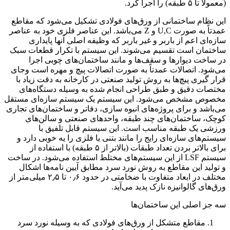
(معمولاً تا ۵ طبقه) را اجرا کرد.
این نظام ساختمانی از ورق‌های فولادی تشکیل می‌شود که مقاطع
عمدتاً به صورت U,C و Z می‌باشد. این عناصر فلزی خود به عناصر
سازه‌ای اعم از باربر و غیر باربر که وظیفه اصلی آنها پایداری
ساختمان است تقسیم می‌شوند. این سیستم با تکرار قطعات سبک
در ساخت دیوارها و سقف‌ها و مانند ساختمان‌های چوبی اجرا
می‌شود. اتصالات عمدتاً به صورت اتصالات پیچ و مهره است وجای
قرار گیری پیچ‌ها به روش تولید صنعتی در کارخانه به دقت زیاد با
مختصات دقیق و طبق طراحی انجام شده به وسیله دستگاه‌های
مخصوص مشخص می‌شود. این سیستم یک سیستم سازه‌ای مستقل
می‌باشد و برای پروژه‌های انبوه سازی، دفاتر و ساختمان‌های تجاری
کوچک، ساختمان‌های چند طبقه، واحدهای صنعتی و سالن‌های
ورزشی یک طبقه مناسب است. این سیستم قابل تلفیق با
سیستم‌های سازه‌ای رایج را مانند بتنی یا فلزی را یه خوبی دارد و
برای بالاتر بردن تعداد طبقات (بالاتر از ۵ طبقه) با استفاده از
سیستم LSF از این سیستم‌های مختلط استفاده می‌شود. در ساخت
و تولید این مقاطع به روش نورد سرد مطابق آیین نامه‌ها اشکال
مختلف در ابعاد متفاوت با ضخامتی در حدود ۰٫۶ تا ۲٫۵ میلی‌متر از
ورق‌های گالوانیزه نازک پدید می‌آید.
سه جز اصلی این ساختمان‌ها
مقاطع متشکل از ورق‌های فولادی که به وسیله نورد سرد