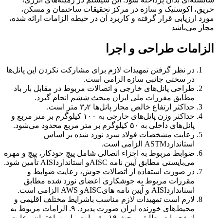
حریق، اکوستیک و سازه در مرکز تحقیقات ساختمان و مسکن،
مورد ارزیابی قرار گرفته و کاربرد آن در حیطه الزامات ارائه شده،
مجاز می‌باشد
الزامات طراحی و اجرا
در نظر گرفتن تمهیدات لازم برای مشارکت نکردن این پانل‌ها
در سختی جانبی سازه الزامی است.
طراحی پانل‌های خارجی و اتصالات مربوط در مقابل بار باد
مطابق مقررات ملی ایران مبحث ششم انجام گیرد.
حداکثر ارتفاع خالص مجاز پانل‌ها ۳٫۲ متر است.
حداکثر وزن پانل‌های خارجی به ۱۰۰ کیلوگرم بر متر مربع و
پانل‌های داخلی به ۵۰ کیلوگرم بر متر مربع محدود می‌شود.
رعایت مشخصات فولاد سرد نورد شده بر اساس
استانداردASTM الزامی است.
ضوابط مربوط به اجزاء اتصالی شامل پیچ خودکار، پیچ و مهره
می‌بایستی مطابق آیین نامه AISCو استانداردAISI تأمین شود.
در صورت استفاده از اتصالات جوش، رعایت ضوابط و
مقررات مربوط به جوشکاری اعضای نورد شده مطابق
استانداردAISI و آیین نامه هایAISCو AWS الزامی است.
لازم است تمهیدات لازم مناسب باشرایط مختلف اقلیمی و
محیط‌های خورنده ایران صورت پذیرد. ۹. الزامات مربوط به
انرژی باید مطابق مبحث ۱۹ مقررا ت ملی ساختمان رعایت