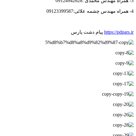
3- همراه مهندس محمدی :09124942628
4- همراه مهندس چشمه علائی:09123399587
https://pdpars.ir
پیام دشت پارس