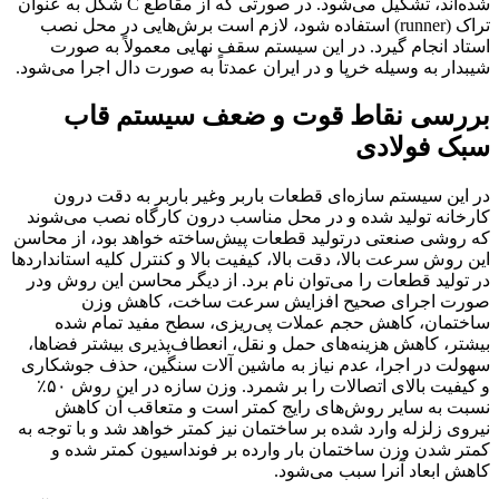
شده‌اند، تشکیل می‌شود. در صورتی که از مقاطع C شکل به عنوان
تراک (runner) استفاده شود، لازم است برش‌هایی در محل نصب
استاد انجام گیرد. در این سیستم سقف نهایی معمولاً به صورت
شیبدار به وسیله خرپا و در ایران عمدتاً به صورت دال اجرا می‌شود.
بررسی نقاط قوت و ضعف سیستم قاب
سبک فولادی
در این سیستم سازه‌ای قطعات باربر وغیر باربر به دقت درون
کارخانه تولید شده و در محل مناسب درون کارگاه نصب می‌شوند
که روشی صنعتی درتولید قطعات پیش‌ساخته خواهد بود، از محاسن
این روش سرعت بالا، دقت بالا، کیفیت بالا و کنترل کلیه استانداردها
در تولید قطعات را می‌توان نام برد. از دیگر محاسن این روش ودر
صورت اجرای صحیح افزایش سرعت ساخت، کاهش وزن
ساختمان، کاهش حجم عملات پی‌ریزی، سطح مفید تمام شده
بیشتر، کاهش هزینه‌های حمل و نقل، انعطاف‌پذیری بیشتر فضاها،
سهولت در اجرا، عدم نیاز به ماشین آلات سنگین، حذف جوشکاری
و کیفیت بالای اتصالات را بر شمرد. وزن سازه در این روش ۵۰٪
نسبت به سایر روش‌های رایج کمتر است و متعاقب آن کاهش
نیروی زلزله وارد شده بر ساختمان نیز کمتر خواهد شد و با توجه به
کمتر شدن وزن ساختمان بار وارده بر فونداسیون کمتر شده و
کاهش ابعاد آنرا سبب می‌شود.