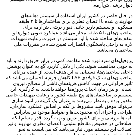
دیوار برشی بتن‌آرمه.
در حال حاضر در کشور ایران استفاده از سیستم دهانه‌های
مهاربندی شده با اعضای قطری برای ساختمان‌ها تا ۲ طبقه
مسکونی و سیستم باربر جانبی دیوار برشی بتن‌آرمه برای
ساختمان‌های تا ۵ طبقه مجاز می‌باشد عملکرد صوتی دیوارها و
سقف‌های ساخته شده با این سیستم در صورت رعایت تمهیدات
لازم به راحتی پاسخگوی انتظارات تعیین شده در مقررات ملی
ساختمان می‌باشد.
پروفیل‌های سرد نورد شده مقامت کمی در برابر حریق دارند و باید
به خوبی محافظت شوند. یکی از دلایل کاربرد گچ به عنوان پوشش
داخلی ساختمان‌ها، دستیابی به این هدف است. از عمده مزایای
ساختمان‌های سبک فولادی LSF کاهش جرم ساختمان می‌باشد که
تاثیر فراوانی در جهت کاهش هزینه‌های ناشی از مصالح، نیروی
انسانی و نیز زمان احداث پروژه‌ها خواهد داشت. به کارگیری این
سیستم در ساختمان‌های پنج طبقه کشور با رعایت تمهیدات خاصی
مقدور بوده و به نظر می‌رسد به عنوان یک گزینه در انبوه سازی
می‌تواند موفق باشد مشروط بر آنکه بر اساس عملکرد سازه‌ای،
طراحی و اجرای آن، محدودیت‌ها و ضوابط موجود در سایرآیین
نامه‌ها بررسی و برای کشور تدوین و تهیه گردد. قدر مسلم آنکه
اصلاحاتی در خصوص مقاطع ستونی، اعضای قطری مهاربند و نیز
اتصالات این سیستم مورد نیاز می‌باشد که می‌بایست به نحو
شایسته‌ای بدان پرداخته شود. این سیستم در زمینه‌های انرژی،