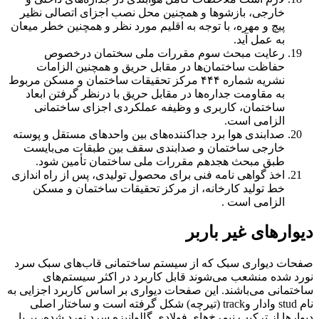
خارجی، بازشوها و همچنین محل نصب اجزای اتصالی نظیر
پیچ و مهره، با توجه به اقلیم مورد نظر و همچنین خطر میعان
به عمل آید.
رعایت مبحث سوم مقررات ملی سختمان درخصوص
حفاظت ساختمان‌ها در مقابل حریق و همچنین الزامات
نشریه شماره ۴۴۴ مرکز تحقیقات ساختمان و مسکن مربوط
به مقاومت جداره‌ها در مقابل حریق با درنظر گرفتن ابعاد
ساختمان، کاربری و وظیفه عملکردی اجزای ساختمانی
الزامی است.
صدابندی هوا برد جداکننده‌های بین واحدهای مستقل و پوسته
خارجی ساختمان و صدابندی سقف بین طبقات می‌بایست
طبق مبحث هجدهم مقررات ملی ساختمان تأمین شود.
اخذ گواهی نامه فنی برای محصول تولیدی، پس از راه اندازی
خط تولید کارخانه، از مرکز تحقیقات ساختمان و مسکن
الزامی است .
دیوارهای غیر باربر
صفحات دیواری سبک که از سیستم ساختمانی قاب‌های سبک سرد
نورد شده منشعب می‌شوند قابل کاربرد در اکثر سیستم‌های
ساختمانی می‌باشند. این صفحات دیواری بر اساس کاربرد اجزایی به
نام stud وادار وtrack (تیرچه) شکل گرفته است و ساختار اصلی
دیوارها از ترکیب نیمرخ‌های فولادی گالوانیزه سرد نورد شده، بر پا