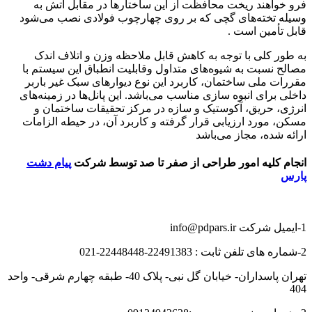
فرو خواهند ریخت محافظت از این ساختارها در مقابل آتش به
وسیله تخته‌های گچی که بر روی چهارچوب فولادی نصب می‌شود
قابل تأمین است .
به طور کلی با توجه به کاهش قابل ملاحظه وزن و اتلاف اندک
مصالح نسبت به شیوه‌های متداول وقابلیت انطباق این سیستم با
مقررات ملی ساختمان، کاربرد این نوع دیوارهای سبک غیر باربر
داخلی برای انبوه سازی مناسب می‌باشد. این پانل‌ها در زمینه‌های
انرژی، حریق، آکوستیک و سازه در مرکز تحقیقات ساختمان و
مسکن، مورد ارزیابی قرار گرفته و کاربرد آن، در حیطه الزامات
ارائه شده، مجاز می‌باشد
انجام کلیه امور طراحی از صفر تا صد توسط شرکت
پیام دشت
پارس
1-ایمیل شرکت info@pdpars.ir
2-شماره های تلفن ثابت : 22491383-22448448-021
تهران پاسداران- خیابان گل نبی- پلاک 40- طبقه چهارم شرقی- واحد
404