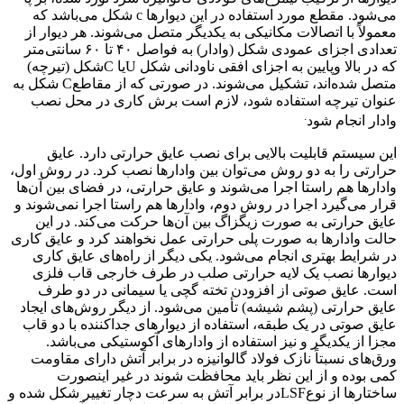
می‌شود. مقطع مورد استفاده در این دیوارها c شکل می‌باشد که
معمولاً با اتصالات مکانیکی به یکدیگر متصل می‌شوند. هر دیوار از
تعدادی اجزای عمودی شکل (وادار) به فواصل ۴۰ تا ۶۰ سانتی‌متر
که در بالا وپایین به اجزای افقی ناودانی شکل Uیا Cشکل (تیرچه)
متصل شده‌اند، تشکیل می‌شوند. در صورتی که از مقاطعC شکل به
عنوان تیرچه استفاده شود، لازم است برش کاری در محل نصب
.
وادار انجام شود
این سیستم قابلیت بالایی برای نصب عایق حرارتی دارد. عایق
حرارتی را به دو روش می‌توان بین وادارها نصب کرد. در روش اول،
وادارها هم راستا اجرا می‌شوند و عایق حرارتی، در فضای بین آن‌ها
قرار می‌گیرد اجرا در روش دوم، وادارها هم راستا اجرا نمی‌شوند و
عایق حرارتی به صورت زیگزاگ بین آن‌ها حرکت می‌کند. در این
حالت وادارها به صورت پلی حرارتی عمل نخواهند کرد و عایق کاری
در شرایط بهتری انجام می‌شود. یکی دیگر از راه‌های عایق کاری
دیوارها نصب یک لایه حرارتی صلب در طرف خارجی قاب فلزی
است. عایق صوتی از افزودن تخته گچی یا سیمانی در دو طرف
عایق حرارتی (پشم شیشه) تأمین می‌شود. از دیگر روش‌های ایجاد
عایق صوتی در یک طبقه، استفاده از دیوارهای جداکننده با دو قاب
مجزا از یکدیگر و نیز استفاده از وادارهای آکوستیکی می‌باشد.
ورق‌های نسبتاً نازک فولاد گالوانیزه در برابر آتش دارای مقاومت
کمی بوده و از این نظر باید محافظت شوند در غیر اینصورت
ساختارها از نوعLSFدر برابر آتش به سرعت دچار تغییر شکل شده و