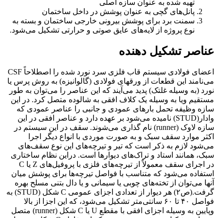
تهیه شده به عنوان سازه اصلی
پانل‌های گچی به عنوان پوشش در داخل ساختمان
سمنت برد برای پوشش بیرونی خارجی ساختمان و بسته به
نوع پروژه از لایه‌های عایق صوتی و حرارتی تشکیل می‌شود.
عناصر تشکیل دهنده
اعضای فولادی سیستم قاب فلزی سرد نورد شده را اصطلاحاً CSF
می‌نامند این قطعات از ورقهای فولادی (گالوانیزه) به روش پرس یا
نورد (به وسیله غلتک) پدید می‌آیند که این عناصر را می‌توان به طور
مستقیم ویا به وسیله یک کلاف افقی به شالوده متصل کرد. در این
سازه وظیفه تحمل بارهای عمودی و جانبی را عناصر عمودی که
وادار(STUD) نامیده می‌شود بر عهده دارد و عناصر افقی در این
سازه لاوک (runner) نام گذاری می‌شوند. سقف در این سیستم در
اکثر موارد سقف سبک و به صورت موردی با انواع دیگر اجرا
می‌شود لازم به ذکر است که تیر و تیرچه‌های این نوع سقف‌های
سبک، همانند استاد و تراک‌های دیوارها است. دراین نظام ساختاری
در اجرای سقف معمولاً از تیرچه‌های فلزی با پروفیل‌های Z یا C
استفاده می‌شود که متناسب با فواصل تیرچه‌ها برای پوشش میان
آنها می‌توان از تخته‌های چوبی یا سیمانی و یا دال بتنی مسلح بهره
گرفت.(ص۲) هر دیوار از تعدادی اجزای عمومی C شکل (STUD) به
فواصل ۴۰ تا ۶۰ سانتی‌متر تشکیل می‌شود، که این اجزا از بالا
وپایین به وسیله اجزای افقی با مقطع U یا C شکل (runner) متصل