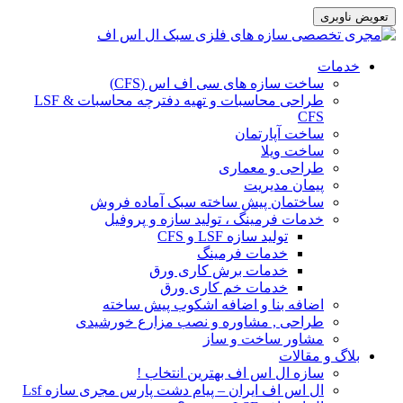
تعویض ناوبری
رفتن
خدمات
به
ساخت سازه های سی اف اس (CFS)
محتوای
طراحی محاسبات و تهیه دفترچه محاسبات LSF &
CFS
ساخت آپارتمان
ساخت ویلا
طراحی و معماری
پیمان مدیریت
ساختمان پیش ساخته سبک آماده فروش
خدمات فرمینگ ، تولید سازه و پروفیل
تولید سازه LSF و CFS
خدمات فرمینگ
خدمات برش کاری ورق
خدمات خم کاری ورق
اضافه بنا و اضافه اشکوب پیش ساخته
طراحی , مشاوره و نصب مزارع خورشیدی
مشاور ساخت و ساز
بلاگ و مقالات
سازه ال اس اف بهترین انتخاب !
ال اس اف ایران – پیام دشت پارس مجری سازه Lsf