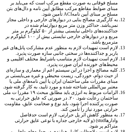
مسلح فوقانی به صورت مقطع مرکب است که می‌باید بر
مبنای ضوابط مقاطع مرکب مطابق آیین نامه و دال‌های بتن
مسلح بر مبنای آیین نامهACI تأمین شود.
به کارگیری مصالح بنایی در دیوارهای خارجی و داخلی مجاز
نمی‌باشد. حداکثر وزن متر مربع دیوارتمام شده در
جداکننده‌های داخلی نبایستی بیشتر از ۵۰ کیلوگرم بر متر
مربع و در دیوارهای خارجی نبایستی بیش از ۱۰۰ کیلوگرم بر
مترمربع باشد.
لازم است تمهیدات لازم به منظور عدم مشارکت پانل‌های غیر
باربر و جداکننده‌ها در سختی جانبی سازه صورت پذیرد.
لازم است تمهیدات لازم متناسب باشرایط مختلف اقلیمی و
محیط‌های خورنده ایران صورت پذیرد.
کلیه مصالح و اجزا در این سیستم اعم از معماری و سازه‌ای
از حیث دوام، خوردگی، زیست محیطی و غیره می‌بایستی بر
مبنای مقررات ملی ساختمان ایران یا آیین نامه‌های ملی یا
معتبر بین‌المللی شناخته شده و مورد تایید، به کار گرفته شود.
الزامات مربوط به انرژی باید مطابق مبحث ۱۹ مقررا ت ملی
ساختمان رعایت شود. ۲۰. در صورتی که عایق حرارتی به
صورت پرکننده اجرا شود، باید نوع و ضخامت عایق، مقاومت
حرارتی مورد نیاز را تأمین کند.
به منظور کاهش اثر پل حرارتی، لازم است حدفاصل
وادارهاstud) (و لایه خارجی جداره با نوعی عایق حرارتی
متراکم پر شود.
لازم است ملاحظات کامل هوابندی در جداره‌های داخلی و