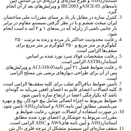
استانداردAISI و طرح سازه‌ای و لرزه‌ای آن بر اساس آیین
نامه‌های ASCE-05و IBC2003 و ویرایش‌های بعد از آن انجام
گیرد.
کنترل سازه در مقابل بار باد بر مبنای مقررات ملی ساختمان
ایران مبحث ششم و با در نظر گرفتن سیستم مقاوم در برابر
بار جانبی ناشی از زلزله که در بندهای ۱ و ۲ آمد ه است انجام
شود.
رعایت محدودیت حداکثر بار مرده و زنده به ترتیب ۲۵۰
کیلوگرم بر متر مربع و ۳۵۰ کیلوگرم بر متر مربع برای
سقف‌ها الزامی است.
رعایت مشخصات فولاد سرد نورد شده بر اساس
استانداردASTM الزامی است.
رعایت ضوابط فصل ۲۱ آیین نامهACI-318-05 و ویرایش‌های
پس از آن برای طراحی دیوارهای برشی بتن مسلح الزامی
است.
تأمین ضوابط دیافراگم صلب برای کلیه سقف‌ها الزامی است.
کلیه اتصالات اعضای قایم به اعضای افقی می‌باید به گونه‌ای
باشد که یکپارچگی اعضا در ارتفاع سازه تأمین شود.
ضوابط مربوط به اجزاء اتصالی شامل پیچ خودکار، پیچ و مهره
می‌بایستی مطابق آیین نامهAISC و استانداردAISI تأمین شود.
در صورت استفاده از اتصالات جوش، رعایت ضوابط و
مقررات مربوط به جوشکاری اعضای نورد شده مطابق
استانداردAISI و آیین نامه هایAWS و AISC الزامی است.
سقف سازه‌ای این سیستم متشکل از تیرچه فلزی دال بتن