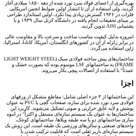
بهره‌گیری از اعضای فولاد سرد نورد شده از دهه ۱۸۵۰ میلادی آغاز
گردید، ولی استفاده از آن تا انتشار اولین ضوابط انجمن امریکایی
فلزات در ۱۹۴۶ گسترش زیادی پیدا نکرد، اولین استاندارد طراحی
بر مبنای تحقیقات انجام یافته در دانشگاه کرنل سال ۱۹۳۹ و با
پشتیبانی AISI تدوین گردید.
امروزه بدلیل کیفیت مناسب ساخت و سرعت بالا و مقاومت عالی
در برابر زلزله از آن در کشورهای انگلستان، آمریکا، کانادا، استرالیا،
ژاپن استفاده می‌گردد.
ساختمان‌های پیش ساخته فولادی سبک (LIGHT WEIGHT STEEL
FRAME) به ساختمانهای LSF موسوم بوده که بصورت خشک و
عمدتاً" با استفاده از اتصالات پیچی بکار می‌روند.
اجزا
این ساختمانها از ۳ جزء اصلی شامل: مقاطع متشکل از ورقهای
فولادی سرد نورد شده برای سازه، صفحات گچی یا PVC به عنوان
پوشش و لایه عایق حرارتی و صوتی تشکیل می‌شوند. کاربرد این
ساختمان‌ها به عنوان یک سیستم سازه‌ای مستقل و اکثراً" در انبوه
سازی ساختمانهای دو یا سه طبقه ویلاها، ساختمانهای کوچک،
واحدهای صنعتی و سالن‌های ورزشی یک طبقه است. این روش یک
سیستم سازه‌ای باربر ثقلی است که قابلیت ترکیب شدن با