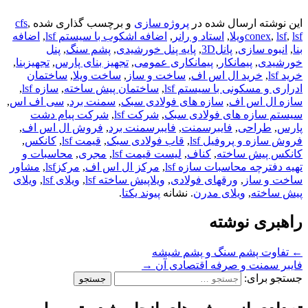
این نوشته ارسال شده در
پروژه سازی
و برچسب گذاری شده
,
cfs
lsfویلا
,
lsf
,
conex
,
استاد و رانر
,
اضافه اشکوب با سیستم lsf
,
اضافه
بنا
,
انبوه سازی
,
پانل3D
,
پایه پنل خورشیدی
,
پشم سنگ
,
پنل
خورشیدی
,
پیمانکار
,
پیمانکاری عمومی
,
تجهیز بنای پارس
,
تجهیزبنا
,
خرید lsf
,
خرید ال اس اف
,
ساخت و ساز
,
ساخت ویلا
,
ساختمان
ادراری و مسکونی با سیستم lsf
,
ساختمان پیش ساخته
,
سازه lsf
,
سازه ال اس اف
,
سازه های فولادی سبک
,
سمنت برد
,
سی اف اس
,
سیستم سازه های فولادی سبک
,
شرکت lsf
,
شرکت پیام دشت
پارس
,
طراحی
,
فایبرسمنت
,
فایبرسمنت برد
,
فروش ال اس اف
,
فروش سازه و پروفیل lsf
,
قاب فولادی سبک
,
قیمت lsf
,
کانکس
,
کانکس پیش ساخته
,
کناف
,
لیست قیمت lsf
,
مجری
,
محاسبات و
تهیه دفترچه محاسبات سازه lsf
,
مرکز ال اس اف
,
مرکزlsf
,
مشاور
ساخت و ساز
,
ورقهای فولادی
,
ویلاپیش ساخته lsf
,
ویلای lsf
,
ویلای
پیش ساخته
,
ویلای مدرن
. نشانه
پیوند یکتا
.
راهبری نوشته
←
تفاوت پشم سنگ و پشم شیشه
فایبر سمنت و صرفه اقتصادی آن
→
جستجو برای: