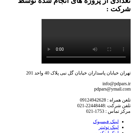
تعدادی از پروژه های انجام شده توسط
شرکت :
تهران خیابان پاسداران خیابان گل نبی پلاک 40 واحد 201
info@pdpars.ir
pdpars@ymail.com
تلغن همراه : 09124942628
تلفن شرکت :22448448-021
مرکز تماس : 1753-021
لینک فیسبوک
لینک توئیتر
لینک لینکدین