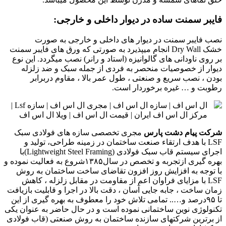
فایبر سمنت ساده در
دیوار
داخلی و خارجی:
نصب فایبر سمنت در دیوار های داخلی و خارجی به صورت
خشک
Dry Wall
انجام میپذیرد به صورتی که ورق های فایبر سمنت
بر روی ناودانی های گالوانیزه (استاد و رانر) نصب میگردد. این نوع
دیوار از خصوصیات منحصر به فردی از جمله سبک و ضد زلزله
بودن ، نصب سریع و صنعتی ، طول عمر بالا ، مقاوم دربرابر
رطوبت و … غیره برخوردار است.
شرکت
پیام
دشت
پارس
مجری تخصصی سازه های فولادی سبک
LSF با هدف ارتقاء صنعت ساختمان در زمینه طراحی، تولید و
اجرای سیستم قاب سبک فولادی (Lightweight Steel Framing)با
بهره گیری ازتجربه و تخصص در سال۱۳۸۵شروع به فعالیت نموده و
با توجه به افزایش روز افزون تقاضای ساخت ساختمان به روش
LSF با مزایای فراوان اعم از مقاومت در مقابل زلزله ، کاهش
زمان ساخت ، جابه جایی آسان ، دقت بالا در اجرا و قابلیت بازیافت
تا ۹۵درصد و….. تمامی تلاش خود را معطوف به بهره گیری از این
تکنولوژی نوین ساختمانی نموده است و در حال حاضر به عنوان یکی
از برترین شرکتهای سازنده ساختمان به روش صنعتی (قاب فولادی