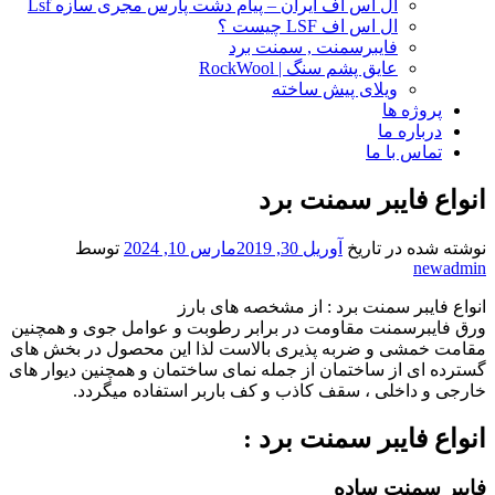
ال اس اف ایران – پیام دشت پارس مجری سازه Lsf
ال اس اف LSF چیست ؟
فایبرسمنت , سمنت برد
عایق پشم سنگ | RockWool
ویلای پیش ساخته
پروژه ها
درباره ما
تماس با ما
انواع فایبر سمنت برد
نوشته شده در تاریخ
آوریل 30, 2019
مارس 10, 2024
توسط
newadmin
انواع فایبر سمنت برد : از مشخصه های بارز
ورق فایبرسمنت مقاومت در برابر رطوبت و عوامل جوی و همچنین
مقامت خمشی و ضربه پذیری بالاست لذا این محصول در بخش های
گسترده ای از ساختمان از جمله نمای ساختمان و همچنین دیوار های
خارجی و داخلی ، سقف کاذب و کف باربر استفاده میگردد.
انواع فایبر سمنت برد :
فایبر سمنت ساده