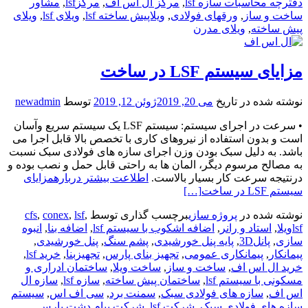
دفترچه محاسبات سازه lsf
,
مرکز ال اس اف
,
مرکزlsf
,
مشاور
ساخت و ساز
,
ورقهای فولادی
,
ویلاپیش ساخته lsf
,
ویلای lsf
,
ویلای
پیش ساخته
,
ویلای مدرن
مزایای سیستم LSF در ساخت
نوشته شده در تاریخ
می 20, 2019
ژوئن 12, 2019
توسط
newadmin
• سرعت در اجرای سیستم: سیستم LSF یک سیستم سریع وآسان
است و بدون استفاده از نیروهای کاری با تخصص بالا قابل اجرا می
باشد. به دلیل سبک بودن وزن اجرای سازه های فولادی سبک نسبت
به مصالح مرسوم دیگر، المان ها به راحتی قابل حمل و نصب بوده و
درنتیجه سرعت کار بسیار بالاست.
اطلاعت بیشتر دربارهمزایای
سیستم LSF در ساخت
[…]
نوشته شده در
پروژه سازی
برچسب گذاری توسط
,
lsf
,
conex
,
cfs
lsfویلا
,
استاد و رانر
,
اضافه اشکوب با سیستم lsf
,
اضافه بنا
,
انبوه
سازی
,
پانل3D
,
پایه پنل خورشیدی
,
پشم سنگ
,
پنل خورشیدی
,
پیمانکار
,
پیمانکاری عمومی
,
تجهیز بنای پارس
,
تجهیزبنا
,
خرید lsf
,
خرید ال اس اف
,
ساخت و ساز
,
ساخت ویلا
,
ساختمان ادراری و
مسکونی با سیستم lsf
,
ساختمان پیش ساخته
,
سازه lsf
,
سازه ال
اس اف
,
سازه های فولادی سبک
,
سمنت برد
,
سی اف اس
,
سیستم
سازه های فولادی سبک
,
شرکت lsf
,
شرکت پیام دشت پارس
,