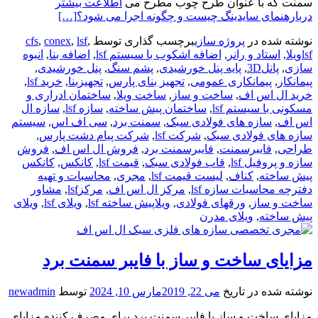
سمنت که با عنوان طرح چوب مطرح می
اطلاعت بیشتر
دربارهنمای سایدینگ چیست و چگونه اجرا می شود؟
[…]
نوشته شده در
پروژه سازی
برچسب گذاری توسط
,
lsf
,
conex
,
cfs
lsfویلا
,
استاد و رانر
,
اضافه اشکوب با سیستم lsf
,
اضافه بنا
,
انبوه
سازی
,
پانل3D
,
پایه پنل خورشیدی
,
پشم سنگ
,
پنل خورشیدی
,
پیمانکار
,
پیمانکاری عمومی
,
تجهیز بنای پارس
,
تجهیزبنا
,
خرید lsf
,
خرید ال اس اف
,
ساخت و ساز
,
ساخت ویلا
,
ساختمان ادراری و
مسکونی با سیستم lsf
,
ساختمان پیش ساخته
,
سازه lsf
,
سازه ال
اس اف
,
سازه های فولادی سبک
,
سمنت برد
,
سی اف اس
,
سیستم
سازه های فولادی سبک
,
شرکت lsf
,
شرکت پیام دشت پارس
,
طراحی
,
فایبرسمنت
,
فایبرسمنت برد
,
فروش ال اس اف
,
فروش
سازه و پروفیل lsf
,
قاب فولادی سبک
,
قیمت lsf
,
کانکس
,
کانکس
پیش ساخته
,
کناف
,
لیست قیمت lsf
,
مجری
,
محاسبات و تهیه
دفترچه محاسبات سازه lsf
,
مرکز ال اس اف
,
مرکزlsf
,
مشاور
ساخت و ساز
,
ورقهای فولادی
,
ویلاپیش ساخته lsf
,
ویلای lsf
,
ویلای
پیش ساخته
,
ویلای مدرن
مزایای ساخت و ساز با فایبر سمنت برد
نوشته شده در تاریخ
می 22, 2019
مارس 10, 2024
توسط
newadmin
مزایای ساخت و ساز با فایبر سمنت برد برای مصرف کننده مزایای