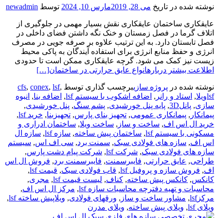
نوشته شده در تاریخ
می 28, 2019
مارس 10, 2024
توسط
newadmin
عایقکاری ساختمان عایقکاری نقش بسیار مهمی در جلوگیری از
اتلاف گرما در فصل زمستان و خنک نگه داشتن فضای داخلی در
فصل تابستان دارد. به این ترتیب علاوه بر صرفه جویی در مصرف
انرژی و حفظ منابع انرژی برای استفاده آیندگان به پاکی محیط
زیست نیز کمک می شود. گرچه عایقکاری ممکن است تا حدودی
اطلاعت بیشتر دربارهانواع عایق حرارتی در ساختمان
[…]
نوشته شده در
پروژه سازی
برچسب گذاری توسط
,
lsf
,
conex
,
cfs
lsfویلا
,
استاد و رانر
,
اضافه اشکوب با سیستم lsf
,
اضافه بنا
,
انبوه
سازی
,
پانل3D
,
پایه پنل خورشیدی
,
پشم سنگ
,
پنل خورشیدی
,
پیمانکار
,
پیمانکاری عمومی
,
تجهیز بنای پارس
,
تجهیزبنا
,
خرید lsf
,
خرید ال اس اف
,
ساخت و ساز
,
ساخت ویلا
,
ساختمان ادراری و
مسکونی با سیستم lsf
,
ساختمان پیش ساخته
,
سازه lsf
,
سازه ال
اس اف
,
سازه های فولادی سبک
,
سمنت برد
,
سی اف اس
,
سیستم
سازه های فولادی سبک
,
شرکت lsf
,
شرکت پیام دشت پارس
,
طراحی
,
عایق حرارتی
,
فایبرسمنت
,
فایبرسمنت برد
,
فروش ال اس
اف
,
فروش سازه و پروفیل lsf
,
قاب فولادی سبک
,
قیمت lsf
,
کانکس
,
کانکس پیش ساخته
,
کناف
,
لیست قیمت lsf
,
مجری
,
محاسبات و تهیه دفترچه محاسبات سازه lsf
,
مرکز ال اس اف
,
مرکزlsf
,
مشاور ساخت و ساز
,
ورقهای فولادی
,
ویلاپیش ساخته lsf
,
ویلای lsf
,
ویلای پیش ساخته
,
ویلای مدرن