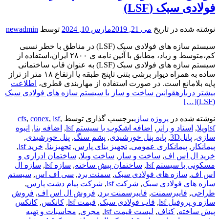
فولادی سبک (LSF)
نوشته شده در تاریخ
می 21, 2019
مارس 10, 2024
توسط
newadmin
سیستم سازه های فولادی سبک (LSF) در مناطق با خطر نسبی
کم،متوسط و زیاد، مطابق با آئین نامه ی ۲۸۰۰ ایران،استفاده از
سیستم سازه های فولادی سبک (LSF) به عنوان قاب ساختمانی
ساده به همراه دیوار برشی بتنی تاپنج طبقه یا ارتفاع ۱۸ متر از تراز
پایه بلامانع است. در صورت استفاده از مهاربندی قطری،
اطلاعت
بیشتر دربارهقوانین ساخت و ساز با سیستم سازه های فولادی سبک
[…]
(LSF)
نوشته شده در
پروژه سازی
برچسب گذاری توسط
,
lsf
,
conex
,
cfs
lsfویلا
,
استاد و رانر
,
اضافه اشکوب با سیستم lsf
,
اضافه بنا
,
انبوه
سازی
,
پانل3D
,
پایه پنل خورشیدی
,
پشم سنگ
,
پنل خورشیدی
,
پیمانکار
,
پیمانکاری عمومی
,
تجهیز بنای پارس
,
تجهیزبنا
,
خرید lsf
,
خرید ال اس اف
,
ساخت و ساز
,
ساخت ویلا
,
ساختمان ادراری و
مسکونی با سیستم lsf
,
ساختمان پیش ساخته
,
سازه lsf
,
سازه ال
اس اف
,
سازه های فولادی سبک
,
سمنت برد
,
سی اف اس
,
سیستم
سازه های فولادی سبک
,
شرکت lsf
,
شرکت پیام دشت پارس
,
طراحی
,
فایبرسمنت
,
فایبرسمنت برد
,
فروش ال اس اف
,
فروش
سازه و پروفیل lsf
,
قاب فولادی سبک
,
قیمت lsf
,
کانکس
,
کانکس
پیش ساخته
,
کناف
,
لیست قیمت lsf
,
مجری
,
محاسبات و تهیه