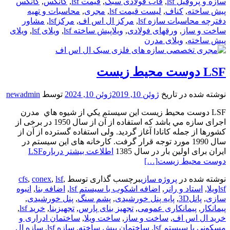
سازه و پروفیل lsf
,
قاب فولادی سبک
,
قیمت lsf
,
کانکس
,
کانکس
پیش ساخته
,
کناف
,
لیست قیمت lsf
,
مجری
,
محاسبات و تهیه
دفترچه محاسبات سازه lsf
,
مرکز ال اس اف
,
مرکزlsf
,
مشاور
ساخت و ساز
,
ورقهای فولادی
,
ویلاپیش ساخته lsf
,
ویلای lsf
,
ویلای
پیش ساخته
,
ویلای مدرن
LSF دوست محیط زیست
نوشته شده در تاریخ
ژوئن 10, 2019
ژوئن 10, 2024
توسط
newadmin
LSF دوست محیط زیست این سیستم يكي از شيوه هاي مدرن
اجرای سازه مي باشد كه استفاده از آن از سال 1950 در برخی از
کشورها از جمله کانادا آغاز گردید. ولی استفاده گسترده از آن از
سال 1990 مورد توجه قرار گرفت. کارخانه های این سیستم در
ایران برای اولین بار در سال 1385
اطلاعت بیشتر دربارهLSF
دوست محیط زیست
[…]
نوشته شده در
پروژه سازی
برچسب گذاری توسط
,
lsf
,
conex
,
cfs
lsfویلا
,
استاد و رانر
,
اضافه اشکوب با سیستم lsf
,
اضافه بنا
,
انبوه
سازی
,
پانل3D
,
پایه پنل خورشیدی
,
پشم سنگ
,
پنل خورشیدی
,
پیمانکار
,
پیمانکاری عمومی
,
تجهیز بنای پارس
,
تجهیزبنا
,
خرید lsf
,
خرید ال اس اف
,
ساخت و ساز
,
ساخت ویلا
,
ساختمان ادراری و
مسکونی با سیستم lsf
,
ساختمان پیش ساخته
,
سازه lsf
,
سازه ال