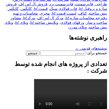
طراحی
,
فایبرسمنت
,
فایبرسمنت برد
,
فروش ال اس اف
,
فروش
سازه و پروفیل lsf
,
قاب فولادی سبک
,
قیمت lsf
,
کانکس
,
کانکس
پیش ساخته
,
کناف
,
لیست قیمت lsf
,
مجری
,
محاسبات و تهیه
دفترچه محاسبات سازه lsf
,
مرکز ال اس اف
,
مرکزlsf
,
مشاور
ساخت و ساز
,
ورقهای فولادی
,
ویلاپیش ساخته lsf
,
ویلای lsf
,
ویلای
پیش ساخته
,
ویلای مدرن
راهبری نوشته‌ها
نوشته‌های قدیمی
←
جستجو برای:
تعدادی از پروژه های انجام شده توسط
شرکت :