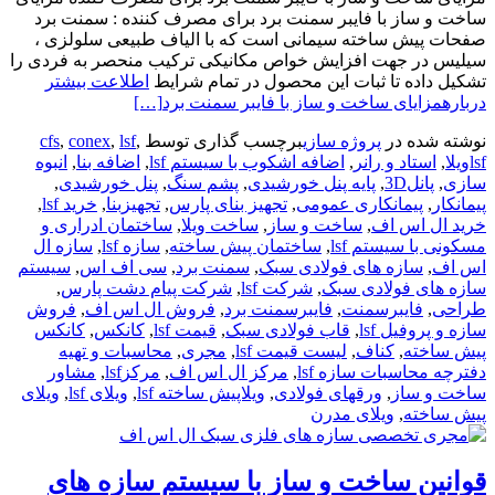
ساخت و ساز با فایبر سمنت برد برای مصرف کننده : سمنت برد
صفحات پیش ساخته سیمانی است که با الیاف طبیعی سلولزی ،
سیلیس در جهت افزایش خواص مکانیکی ترکیب منحصر به فردی را
تشکیل داده تا ثبات این محصول در تمام شرایط
اطلاعت بیشتر
دربارهمزایای ساخت و ساز با فایبر سمنت برد
[…]
نوشته شده در
پروژه سازی
برچسب گذاری توسط
,
lsf
,
conex
,
cfs
lsfویلا
,
استاد و رانر
,
اضافه اشکوب با سیستم lsf
,
اضافه بنا
,
انبوه
سازی
,
پانل3D
,
پایه پنل خورشیدی
,
پشم سنگ
,
پنل خورشیدی
,
پیمانکار
,
پیمانکاری عمومی
,
تجهیز بنای پارس
,
تجهیزبنا
,
خرید lsf
,
خرید ال اس اف
,
ساخت و ساز
,
ساخت ویلا
,
ساختمان ادراری و
مسکونی با سیستم lsf
,
ساختمان پیش ساخته
,
سازه lsf
,
سازه ال
اس اف
,
سازه های فولادی سبک
,
سمنت برد
,
سی اف اس
,
سیستم
سازه های فولادی سبک
,
شرکت lsf
,
شرکت پیام دشت پارس
,
طراحی
,
فایبرسمنت
,
فایبرسمنت برد
,
فروش ال اس اف
,
فروش
سازه و پروفیل lsf
,
قاب فولادی سبک
,
قیمت lsf
,
کانکس
,
کانکس
پیش ساخته
,
کناف
,
لیست قیمت lsf
,
مجری
,
محاسبات و تهیه
دفترچه محاسبات سازه lsf
,
مرکز ال اس اف
,
مرکزlsf
,
مشاور
ساخت و ساز
,
ورقهای فولادی
,
ویلاپیش ساخته lsf
,
ویلای lsf
,
ویلای
پیش ساخته
,
ویلای مدرن
قوانین ساخت و ساز با سیستم سازه های