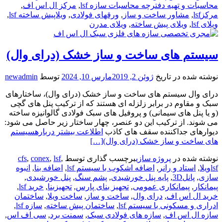
محاسبات و تهیه دفترچه محاسبات سازه lsf
,
مرکز ال اس اف
,
مرکزlsf
,
مشاور ساخت و ساز
,
ورقهای فولادی
,
ویلاپیش ساخته lsf
,
ویلای lsf
,
ویلای پیش ساخته
,
ویلای مدرن
سیستم های ساخت و ساز خشک (درای وال)
نوشته شده در تاریخ
ژوئن 2, 2019
مارس 10, 2024
توسط
newadmin
درای وال سیستم های ساخت و ساز خشک (درای وال)، ساختارهای
سبک و مقاوم در برابر زلزله ای هستند که از ترکیب پنل های گچی
(و یا پنل های سیمانی) و پروفیل های سبک فولادی گالوانیزه ساخته
می شوند. از ترکیب این دو عنصر، چهار ساختار زیر حاصل می شود:
دیوارهای جداکننده سقف های کاذب
اطلاعت بیشتر دربارهسیستم
های ساخت و ساز خشک (درای وال)
[…]
نوشته شده در
پروژه سازی
برچسب گذاری توسط
,
lsf
,
conex
,
cfs
lsfویلا
,
استاد و رانر
,
اضافه اشکوب با سیستم lsf
,
اضافه بنا
,
انبوه
سازی
,
پانل3D
,
پایه پنل خورشیدی
,
پشم سنگ
,
پنل خورشیدی
,
پیمانکار
,
پیمانکاری عمومی
,
تجهیز بنای پارس
,
تجهیزبنا
,
خرید lsf
,
خرید ال اس اف
,
درای وال
,
ساخت و ساز
,
ساخت ویلا
,
ساختمان
ادراری و مسکونی با سیستم lsf
,
ساختمان پیش ساخته
,
سازه lsf
,
سازه ال اس اف
,
سازه های فولادی سبک
,
سمنت برد
,
سی اف اس
,