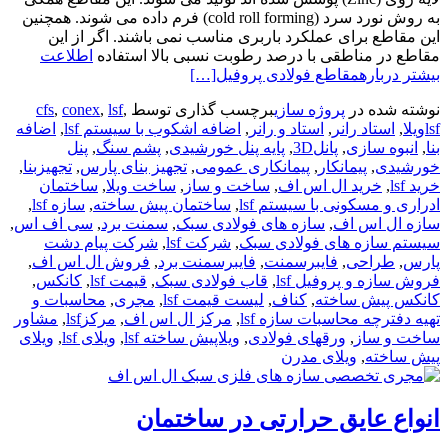
به روش نورد سرد (cold roll forming) فرم داده می شوند. همچنین
این مقاطع برای عملکرد باربری مناسب نمی باشند. اگر از این
مقاطع در مناطقی با درصد رطوبت نسبی بالا استفاده
اطلاعت
بیشتر دربارهمقاطع فولادی پروفیل
[…]
نوشته شده در
پروژه سازی
برچسب گذاری توسط
,
lsf
,
conex
,
cfs
lsfویلا
,
استاد رانر
,
استاد و رانر
,
اضافه اشکوب با سیستم lsf
,
اضافه
بنا
,
انبوه سازی
,
پانل3D
,
پایه پنل خورشیدی
,
پشم سنگ
,
پنل
خورشیدی
,
پیمانکار
,
پیمانکاری عمومی
,
تجهیز بنای پارس
,
تجهیزبنا
,
خرید lsf
,
خرید ال اس اف
,
ساخت و ساز
,
ساخت ویلا
,
ساختمان
ادراری و مسکونی با سیستم lsf
,
ساختمان پیش ساخته
,
سازه lsf
,
سازه ال اس اف
,
سازه های فولادی سبک
,
سمنت برد
,
سی اف اس
,
سیستم سازه های فولادی سبک
,
شرکت lsf
,
شرکت پیام دشت
پارس
,
طراحی
,
فایبرسمنت
,
فایبرسمنت برد
,
فروش ال اس اف
,
فروش سازه و پروفیل lsf
,
قاب فولادی سبک
,
قیمت lsf
,
کانکس
,
کانکس پیش ساخته
,
کناف
,
لیست قیمت lsf
,
مجری
,
محاسبات و
تهیه دفترچه محاسبات سازه lsf
,
مرکز ال اس اف
,
مرکزlsf
,
مشاور
ساخت و ساز
,
ورقهای فولادی
,
ویلاپیش ساخته lsf
,
ویلای lsf
,
ویلای
پیش ساخته
,
ویلای مدرن
انواع عایق حرارتی در ساختمان