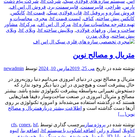
اس
,
سیستم سازه های فولادی سبک
,
شرکت lsf
,
شرکت پیام دشت
پارس
,
طراحی
,
فایبرسمنت
,
فایبرسمنت برد
,
فروش ال اس اف
,
فروش سازه و پروفیل lsf
,
قاب فولادی سبک
,
قیمت lsf
,
کانکس
,
کانکس پیش ساخته
,
کناف
,
لیست قیمت lsf
,
مجری
,
محاسبات و
تهیه دفترچه محاسبات سازه lsf
,
مرکز ال اس اف
,
مرکزlsf
,
مشاور
ساخت و ساز
,
ورقهای فولادی
,
ویلاپیش ساخته lsf
,
ویلای lsf
,
ویلای
پیش ساخته
,
ویلای مدرن
متریال و مصالح نوین
نوشته شده در تاریخ
می 25, 2019
مارس 10, 2024
توسط
newadmin
متریال و مصالح نوین در دنیای امروزی می‌دانیم دنیا روزبه‌روز در
حال پیشرفت است و هیچ‌چیزی در این دنیا دیگر وجود ندارد که
دستخوش تغییراتی به‌واسطه پیشرفت تکنولوژی نشده باشد. بیشتر
مصالح و متریال امروزی در صنعت ساخت‌وساز دقیقاً همان‌هایی
هستند که درگذشته استفاده می‌شده‌اند و امروزه تکنولوژی بر روی
آن‌ها دست گذاشته است و
اطلاعت بیشتر دربارهمتریال و مصالح
نوین
[…]
نوشته شده در
پروژه سازی
برچسب گذاری توسط
,
lsf
,
conex
,
cfs
lsfویلا
,
استاد و رانر
,
اضافه اشکوب با سیستم lsf
,
اضافه بنا
,
انبوه
سازی
,
پانل3D
,
پایه پنل خورشیدی
,
پشم سنگ
,
پنل خورشیدی
,