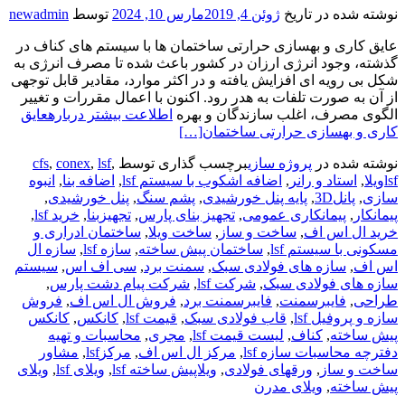
نوشته شده در تاریخ
ژوئن 4, 2019
مارس 10, 2024
توسط
newadmin
عایق کاری و بهسازی حرارتی ساختمان ها با سیستم های کناف در
گذشته، وجود انرژی ارزان در کشور باعث شده تا مصرف انرژی به
شکل بی رویه ای افزایش یافته و در اکثر موارد، مقادیر قابل توجهی
از آن به صورت تلفات به هدر رود. اکنون با اعمال مقررات و تغییر
الگوی مصرف، اغلب سازندگان و بهره
اطلاعت بیشتر دربارهعایق
کاری و بهسازی حرارتی ساختمان
[…]
نوشته شده در
پروژه سازی
برچسب گذاری توسط
,
lsf
,
conex
,
cfs
lsfویلا
,
استاد و رانر
,
اضافه اشکوب با سیستم lsf
,
اضافه بنا
,
انبوه
سازی
,
پانل3D
,
پایه پنل خورشیدی
,
پشم سنگ
,
پنل خورشیدی
,
پیمانکار
,
پیمانکاری عمومی
,
تجهیز بنای پارس
,
تجهیزبنا
,
خرید lsf
,
خرید ال اس اف
,
ساخت و ساز
,
ساخت ویلا
,
ساختمان ادراری و
مسکونی با سیستم lsf
,
ساختمان پیش ساخته
,
سازه lsf
,
سازه ال
اس اف
,
سازه های فولادی سبک
,
سمنت برد
,
سی اف اس
,
سیستم
سازه های فولادی سبک
,
شرکت lsf
,
شرکت پیام دشت پارس
,
طراحی
,
فایبرسمنت
,
فایبرسمنت برد
,
فروش ال اس اف
,
فروش
سازه و پروفیل lsf
,
قاب فولادی سبک
,
قیمت lsf
,
کانکس
,
کانکس
پیش ساخته
,
کناف
,
لیست قیمت lsf
,
مجری
,
محاسبات و تهیه
دفترچه محاسبات سازه lsf
,
مرکز ال اس اف
,
مرکزlsf
,
مشاور
ساخت و ساز
,
ورقهای فولادی
,
ویلاپیش ساخته lsf
,
ویلای lsf
,
ویلای
پیش ساخته
,
ویلای مدرن