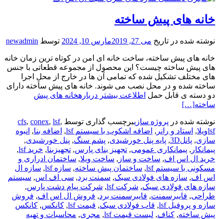
خانه های پیش ساخته
نوشته شده در تاریخ
می 27, 2019
مارس 10, 2024
توسط
newadmin
خانه های پیش ساخته، ساخت خانه ای امن در کوتاه ترین زمان خانه
های پیش ساخته چیست؟ این محصول از مجموعه قطعاتی با جنس
های مختلف تشکیل شده که تمامی آن ها در خارج از محلِ اجرا
ساخته شده و در محل نصب می شوند. خانه های پیش ساخته دارای
دو دسته ی قابل حمل
اطلاعت بیشتر دربارهخانه های پیش
ساخته
[…]
نوشته شده در
پروژه سازی
برچسب گذاری توسط
,
lsf
,
conex
,
cfs
lsfویلا
,
استاد و رانر
,
اضافه اشکوب با سیستم lsf
,
اضافه بنا
,
انبوه
سازی
,
پانل3D
,
پایه پنل خورشیدی
,
پشم سنگ
,
پنل خورشیدی
,
پیمانکار
,
پیمانکاری عمومی
,
تجهیز بنای پارس
,
تجهیزبنا
,
خرید lsf
,
خرید ال اس اف
,
ساخت و ساز
,
ساخت ویلا
,
ساختمان ادراری و
مسکونی با سیستم lsf
,
ساختمان پیش ساخته
,
سازه lsf
,
سازه ال
اس اف
,
سازه های فولادی سبک
,
سمنت برد
,
سی اف اس
,
سیستم
سازه های فولادی سبک
,
شرکت lsf
,
شرکت پیام دشت پارس
,
طراحی
,
فایبرسمنت
,
فایبرسمنت برد
,
فروش ال اس اف
,
فروش
سازه و پروفیل lsf
,
قاب فولادی سبک
,
قیمت lsf
,
کانکس
,
کانکس
پیش ساخته
,
کناف
,
لیست قیمت lsf
,
مجری
,
محاسبات و تهیه