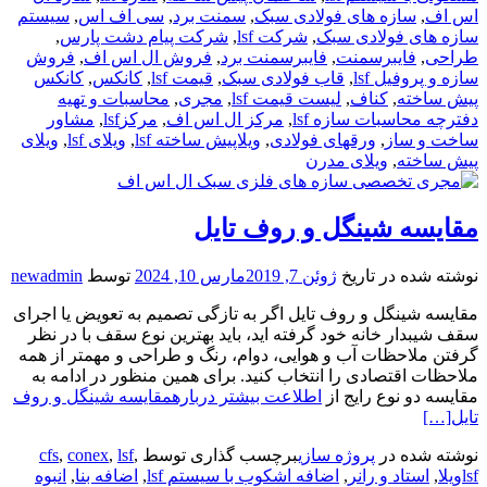
اس اف
,
سازه های فولادی سبک
,
سمنت برد
,
سی اف اس
,
سیستم
سازه های فولادی سبک
,
شرکت lsf
,
شرکت پیام دشت پارس
,
طراحی
,
فایبرسمنت
,
فایبرسمنت برد
,
فروش ال اس اف
,
فروش
سازه و پروفیل lsf
,
قاب فولادی سبک
,
قیمت lsf
,
کانکس
,
کانکس
پیش ساخته
,
کناف
,
لیست قیمت lsf
,
مجری
,
محاسبات و تهیه
دفترچه محاسبات سازه lsf
,
مرکز ال اس اف
,
مرکزlsf
,
مشاور
ساخت و ساز
,
ورقهای فولادی
,
ویلاپیش ساخته lsf
,
ویلای lsf
,
ویلای
پیش ساخته
,
ویلای مدرن
مقایسه شینگل و روف تایل
نوشته شده در تاریخ
ژوئن 7, 2019
مارس 10, 2024
توسط
newadmin
مقایسه شینگل و روف تایل اگر به تازگی تصمیم به تعویض یا اجرای
سقف شیبدار خانه خود گرفته اید، باید بهترین نوع سقف با در نظر
گرفتن ملاحظات آب و هوایی، دوام، رنگ و طراحی و مهمتر از همه
ملاحظات اقتصادی را انتخاب کنید. برای همین منظور در ادامه به
مقایسه دو نوع رایج از
اطلاعت بیشتر دربارهمقایسه شینگل و روف
تایل
[…]
نوشته شده در
پروژه سازی
برچسب گذاری توسط
,
lsf
,
conex
,
cfs
lsfویلا
,
استاد و رانر
,
اضافه اشکوب با سیستم lsf
,
اضافه بنا
,
انبوه