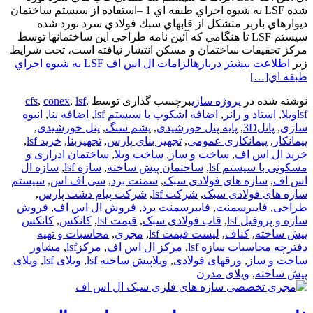
شده LSF به شيوه اجراي طبقه اي 1 –استفاده از سيستم ساختمان
ديوارهاي باربر متشكل از قابهاي سبك فولادي سرد نورد شده
سيستم LSF تا هنگامي كه آئين نامه طراحي اين ساختمانها توسط
مركز تحقيقات ساختمان و مسكن انتشار نيافته است، تحت شرايط
زير
اطلاعت بیشتر دربارهالزامات ال اس اف LSF به شيوه اجراي
طبقه اي
[…]
نوشته شده در
پروژه سازی
برچسب گذاری توسط
,
lsf
,
conex
,
cfs
lsfویلا
,
استاد و رانر
,
اضافه اشکوب با سیستم lsf
,
اضافه بنا
,
انبوه
سازی
,
پانل3D
,
پایه پنل خورشیدی
,
پشم سنگ
,
پنل خورشیدی
,
پیمانکار
,
پیمانکاری عمومی
,
تجهیز بنای پارس
,
تجهیزبنا
,
خرید lsf
,
خرید ال اس اف
,
ساخت و ساز
,
ساخت ویلا
,
ساختمان ادراری و
مسکونی با سیستم lsf
,
ساختمان پیش ساخته
,
سازه lsf
,
سازه ال
اس اف
,
سازه های فولادی سبک
,
سمنت برد
,
سی اف اس
,
سیستم
سازه های فولادی سبک
,
شرکت lsf
,
شرکت پیام دشت پارس
,
طراحی
,
فایبرسمنت
,
فایبرسمنت برد
,
فروش ال اس اف
,
فروش
سازه و پروفیل lsf
,
قاب فولادی سبک
,
قیمت lsf
,
کانکس
,
کانکس
پیش ساخته
,
کناف
,
لیست قیمت lsf
,
مجری
,
محاسبات و تهیه
دفترچه محاسبات سازه lsf
,
مرکز ال اس اف
,
مرکزlsf
,
مشاور
ساخت و ساز
,
ورقهای فولادی
,
ویلاپیش ساخته lsf
,
ویلای lsf
,
ویلای
پیش ساخته
,
ویلای مدرن