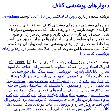
دیوارهای پوششی کناف
نوشته شده در تاریخ
ژوئن 3, 2019
مارس 10, 2024
توسط
newadmin
دیوارهای پوششی دیوارهای پوششی کناف، ساختارهای سریع و
کارآمدی جهت بازسازی دیوارهای بنایی قدیمی، پوشش دیوارهای
بنایی جدید (نازک کاری)، عایق کاری و بهسازی حرارتی و صوتی
ساختمان ها و مقاوم سازی ساختمان ها در برابر حریق می باشند.
به لحاظ ساختاری، دیوارهای پوششی، مشابه دیوارهای جداکننده
کناف می باشند، با این تفاوت که پنل
اطلاعت بیشتر دربارهدیوارهای
پوششی کناف
[…]
نوشته شده در
پروژه سازی
برچسب گذاری توسط
,
lsf
,
conex
,
cfs
lsfویلا
,
استاد و رانر
,
اضافه اشکوب با سیستم lsf
,
اضافه بنا
,
انبوه
سازی
,
پانل3D
,
پایه پنل خورشیدی
,
پشم سنگ
,
پنل خورشیدی
,
پیمانکار
,
پیمانکاری عمومی
,
تجهیز بنای پارس
,
تجهیزبنا
,
خرید lsf
,
خرید ال اس اف
,
دیوار پوششی کناف
,
ساخت و ساز
,
ساخت ویلا
,
ساختمان ادراری و مسکونی با سیستم lsf
,
ساختمان پیش ساخته
,
سازه lsf
,
سازه ال اس اف
,
سازه های فولادی سبک
,
سمنت برد
,
سی اف اس
,
سیستم سازه های فولادی سبک
,
شرکت lsf
,
شرکت
پیام دشت پارس
,
طراحی
,
فایبرسمنت
,
فایبرسمنت برد
,
فروش ال
اس اف
,
فروش سازه و پروفیل lsf
,
قاب فولادی سبک
,
قیمت lsf
,
کانکس
,
کانکس پیش ساخته
,
کناف
,
لیست قیمت lsf
,
مجری
,