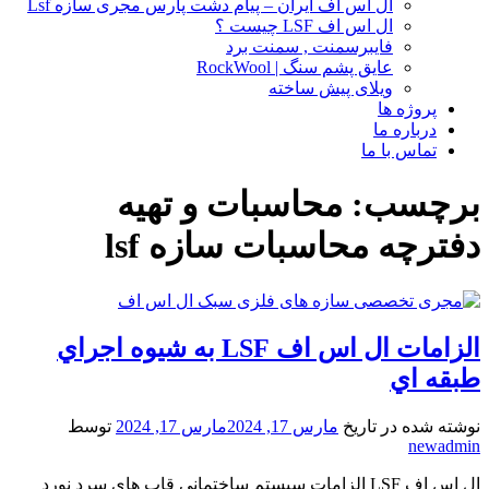
ال اس اف ایران – پیام دشت پارس مجری سازه Lsf
ال اس اف LSF چیست ؟
فایبرسمنت , سمنت برد
عایق پشم سنگ | RockWool
ویلای پیش ساخته
پروژه ها
درباره ما
تماس با ما
برچسب:
محاسبات و تهیه
دفترچه محاسبات سازه lsf
الزامات ال اس اف LSF به شيوه اجراي
طبقه اي
نوشته شده در تاریخ
مارس 17, 2024
مارس 17, 2024
توسط
newadmin
ال اس اف LSF الزامات سيستم ساختماني قاب هاي سرد نورد