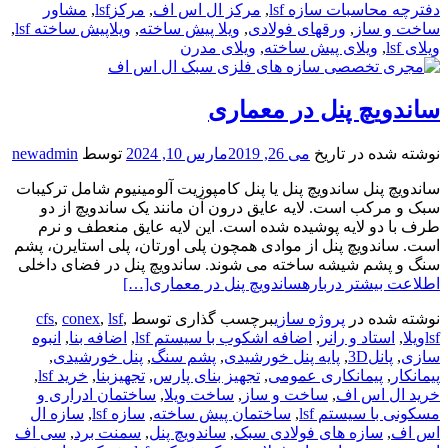
دفترچه محاسبات سازه lsf
,
مرکز ال اس اف
,
مرکزlsf
,
مشاور
ساخت و ساز
,
ورقهای فولادی
,
ویلا پیش ساخته
,
ویلاپیش ساخته lsf
,
ویلای lsf
,
ویلای پیش ساخته
,
ویلای مدرن
ساندویچ پنل در معماری
نوشته شده در تاریخ
می 26, 2019
مارس 10, 2024
توسط
newadmin
ساندویچ پنل ساندویچ پنل یا پنل کامپوزیت آلومینیوم شامل ترکیبات
سبک و مرکب است. لایه عایق درون آن مانند یک ساندویچ از دو
طرف با دو لایه پوشیده شده است. این لایه عایق منعطف و نرم
است. ساندویچ پنل از موادی همچون پلی اورتان، پلی استایرن، پشم
سنگ و پشم شیشه ساخته می شوند. ساندویچ پنل در فضای داخلی
اطلاعت بیشتر دربارهساندویچ پنل در معماری
[…]
نوشته شده در
پروژه سازی
برچسب گذاری توسط
,
lsf
,
conex
,
cfs
lsfویلا
,
استاد و رانر
,
اضافه اشکوب با سیستم lsf
,
اضافه بنا
,
انبوه
سازی
,
پانل3D
,
پایه پنل خورشیدی
,
پشم سنگ
,
پنل خورشیدی
,
پیمانکار
,
پیمانکاری عمومی
,
تجهیز بنای پارس
,
تجهیزبنا
,
خرید lsf
,
خرید ال اس اف
,
ساخت و ساز
,
ساخت ویلا
,
ساختمان ادراری و
مسکونی با سیستم lsf
,
ساختمان پیش ساخته
,
سازه lsf
,
سازه ال
اس اف
,
سازه های فولادی سبک
,
ساندویچ پنل
,
سمنت برد
,
سی اف