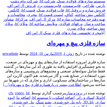
سیستم سازه های فولادی سبک
,
شرکت lsf
,
شرکت پیام دشت
پارس
,
طراحی
,
فایبرسمنت
,
فایبرسمنت برد
,
فروش ال اس اف
,
فروش سازه و پروفیل lsf
,
قاب فولادی سبک
,
قیمت lsf
,
کانکس
,
کانکس پیش ساخته
,
کناف
,
لیست قیمت lsf
,
مجری
,
محاسبات و
تهیه دفترچه محاسبات سازه lsf
,
مرکز ال اس اف
,
مرکزlsf
,
مشاور
ساخت و ساز
,
ورقهای فولادی
,
ویلاپیش ساخته lsf
,
ویلای lsf
,
ویلای
پیش ساخته
,
ویلای مدرن
سازه‌ فلزی پیچ و مهره‌ای
نوشته شده در تاریخ
ژوئن 1, 2019
مارس 10, 2024
توسط
newadmin
سازه‌ فلزی امروزه استفاده از سازه‌‌های پیچ و مهره‌‌ای در صنعت،
به نحو چشمگیری افزایش یافته به طوری که این سازه‌ها در گذشته
فقط شامل سوله‌های صنعتی و مجتمع‌های پتروشیمی و سازه‌های
مورد استفاده در صنایع نفت و گاز می‌شدند‌. هم اکنون کاربرد این
سازه‌ها در ساختمان‌های مسکونی‌، اداری و تجاری که در شهرها نیز
ساخته می‌شود
اطلاعت بیشتر دربارهسازه‌ فلزی پیچ و مهره‌ای
[…]
نوشته شده در
پروژه سازی
برچسب گذاری توسط
,
lsf
,
conex
,
cfs
lsfویلا
,
استاد و رانر
,
اضافه اشکوب با سیستم lsf
,
اضافه بنا
,
انبوه
سازی
,
پانل3D
,
پایه پنل خورشیدی
,
پشم سنگ
,
پنل خورشیدی
,
پیمانکار
,
پیمانکاری عمومی
,
تجهیز بنای پارس
,
تجهیزبنا
,
خرید lsf
,