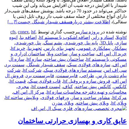
شیبدار با افزایش درجه شیب آن افزایش می‌یابد ولی این شیب
حداکثر می‌تواند در حدود 70 درجه باشد. پوشش سقف‌های شیب‌دار
دارای انواع مختلفی از جمله سقف شیب دار روف تایل (بتنی یا
سفالی)،
اطلاعت بیشتر دربارهسقف شیبدار شینگل چیست؟
[…]
نوشته شده در
پروژه سازی
برچسب گذاری توسط
,
lsf
,
conex
,
cfs
lsfویلا
,
استاد و رانر
,
اضافه اشکوب با سیستم lsf
,
اضافه بنا
,
انبوه
سازی
,
پانل3D
,
پایه پنل خورشیدی
,
پشم سنگ
,
پنل خورشیدی
,
پیمانکار
,
پیمانکاری عمومی
,
تجهیز بنای پارس
,
تجهیزبنا
,
خرید lsf
,
خرید ال اس اف
,
ساخت و ساز
,
ساخت ویلا
,
ساختمان ادراری و
مسکونی با سیستم lsf
,
ساختمان پیش ساخته
,
سازه lsf
,
سازه ال
اس اف
,
سازه های فولادی سبک
,
سقف شیبدار شینگل
,
سمنت برد
,
سی اف اس
,
سیستم سازه های فولادی سبک
,
شرکت lsf
,
شرکت
پیام دشت پارس
,
طراحی
,
فایبرسمنت
,
فایبرسمنت برد
,
فروش ال
اس اف
,
فروش سازه و پروفیل lsf
,
قاب فولادی سبک
,
قیمت lsf
,
کانکس
,
کانکس پیش ساخته
,
کناف
,
لیست قیمت lsf
,
مجری
,
محاسبات و تهیه دفترچه محاسبات سازه lsf
,
مرکز ال اس اف
,
مرکزlsf
,
مشاور ساخت و ساز
,
ورقهای فولادی
,
ویلاپیش ساخته lsf
,
ویلای lsf
,
ویلای پیش ساخته
,
ویلای مدرن
عایق کاری و بهسازی حرارتی ساختمان