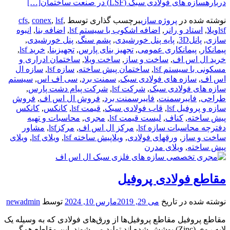
دربارهسازه های فولادی سبک (LSF) در صنعت ساختمان
[…]
نوشته شده در
پروژه سازی
برچسب گذاری توسط
,
lsf
,
conex
,
cfs
lsfویلا
,
استاد و رانر
,
اضافه اشکوب با سیستم lsf
,
اضافه بنا
,
انبوه
سازی
,
پانل3D
,
پایه پنل خورشیدی
,
پشم سنگ
,
پنل خورشیدی
,
پیمانکار
,
پیمانکاری عمومی
,
تجهیز بنای پارس
,
تجهیزبنا
,
خرید lsf
,
خرید ال اس اف
,
ساخت و ساز
,
ساخت ویلا
,
ساختمان ادراری و
مسکونی با سیستم lsf
,
ساختمان پیش ساخته
,
سازه lsf
,
سازه ال
اس اف
,
سازه های فولادی سبک
,
سمنت برد
,
سی اف اس
,
سیستم
سازه های فولادی سبک
,
شرکت lsf
,
شرکت پیام دشت پارس
,
طراحی
,
فایبرسمنت
,
فایبرسمنت برد
,
فروش ال اس اف
,
فروش
سازه و پروفیل lsf
,
قاب فولادی سبک
,
قیمت lsf
,
کانکس
,
کانکس
پیش ساخته
,
کناف
,
لیست قیمت lsf
,
مجری
,
محاسبات و تهیه
دفترچه محاسبات سازه lsf
,
مرکز ال اس اف
,
مرکزlsf
,
مشاور
ساخت و ساز
,
ورقهای فولادی
,
ویلاپیش ساخته lsf
,
ویلای lsf
,
ویلای
پیش ساخته
,
ویلای مدرن
مقاطع فولادی پروفیل
نوشته شده در تاریخ
می 29, 2019
مارس 10, 2024
توسط
newadmin
مقاطع پروفیل‌ مقاطع پروفیل‌ها از ورق‌های فولادی که به وسیله یک
لایه روی (Zinc) پوشش شده اند تولید می شوند. این مقاطع همگی