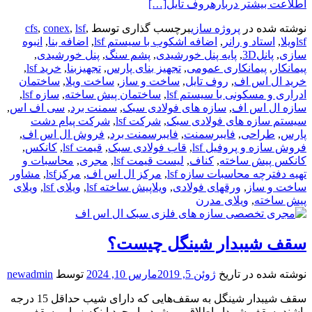
اطلاعت بیشتر دربارهروف تایل
[…]
نوشته شده در
پروژه سازی
برچسب گذاری توسط
,
lsf
,
conex
,
cfs
lsfویلا
,
استاد و رانر
,
اضافه اشکوب با سیستم lsf
,
اضافه بنا
,
انبوه
سازی
,
پانل3D
,
پایه پنل خورشیدی
,
پشم سنگ
,
پنل خورشیدی
,
پیمانکار
,
پیمانکاری عمومی
,
تجهیز بنای پارس
,
تجهیزبنا
,
خرید lsf
,
خرید ال اس اف
,
روف تایل
,
ساخت و ساز
,
ساخت ویلا
,
ساختمان
ادراری و مسکونی با سیستم lsf
,
ساختمان پیش ساخته
,
سازه lsf
,
سازه ال اس اف
,
سازه های فولادی سبک
,
سمنت برد
,
سی اف اس
,
سیستم سازه های فولادی سبک
,
شرکت lsf
,
شرکت پیام دشت
پارس
,
طراحی
,
فایبرسمنت
,
فایبرسمنت برد
,
فروش ال اس اف
,
فروش سازه و پروفیل lsf
,
قاب فولادی سبک
,
قیمت lsf
,
کانکس
,
کانکس پیش ساخته
,
کناف
,
لیست قیمت lsf
,
مجری
,
محاسبات و
تهیه دفترچه محاسبات سازه lsf
,
مرکز ال اس اف
,
مرکزlsf
,
مشاور
ساخت و ساز
,
ورقهای فولادی
,
ویلاپیش ساخته lsf
,
ویلای lsf
,
ویلای
پیش ساخته
,
ویلای مدرن
سقف شیبدار شینگل چیست؟
نوشته شده در تاریخ
ژوئن 5, 2019
مارس 10, 2024
توسط
newadmin
سقف شیبدار شینگل به سقف‌هایی که دارای شیب حداقل 15 درجه
باشند، سقف شیبدار اطلاق می‌شود. با وجود اینکه زیبایی سقف‌