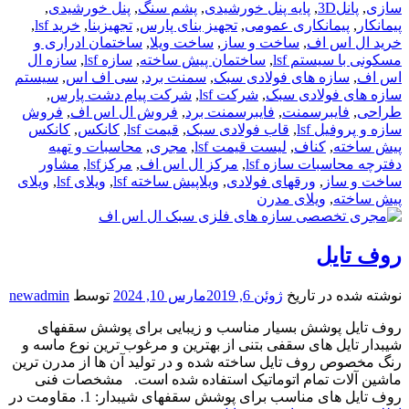
سازی
,
پانل3D
,
پایه پنل خورشیدی
,
پشم سنگ
,
پنل خورشیدی
,
پیمانکار
,
پیمانکاری عمومی
,
تجهیز بنای پارس
,
تجهیزبنا
,
خرید lsf
,
خرید ال اس اف
,
ساخت و ساز
,
ساخت ویلا
,
ساختمان ادراری و
مسکونی با سیستم lsf
,
ساختمان پیش ساخته
,
سازه lsf
,
سازه ال
اس اف
,
سازه های فولادی سبک
,
سمنت برد
,
سی اف اس
,
سیستم
سازه های فولادی سبک
,
شرکت lsf
,
شرکت پیام دشت پارس
,
طراحی
,
فایبرسمنت
,
فایبرسمنت برد
,
فروش ال اس اف
,
فروش
سازه و پروفیل lsf
,
قاب فولادی سبک
,
قیمت lsf
,
کانکس
,
کانکس
پیش ساخته
,
کناف
,
لیست قیمت lsf
,
مجری
,
محاسبات و تهیه
دفترچه محاسبات سازه lsf
,
مرکز ال اس اف
,
مرکزlsf
,
مشاور
ساخت و ساز
,
ورقهای فولادی
,
ویلاپیش ساخته lsf
,
ویلای lsf
,
ویلای
پیش ساخته
,
ویلای مدرن
روف تایل
نوشته شده در تاریخ
ژوئن 6, 2019
مارس 10, 2024
توسط
newadmin
روف تایل پوشش بسیار مناسب و زیبایی برای پوشش سقفهای
شیبدار تایل های سقفی بتنی از بهترین و مرغوب ترین نوع ماسه و
رنگ مخصوص روف تایل ساخته شده و در تولید آن ها از مدرن ترین
ماشین آلات تمام اتوماتیک استفاده شده است. مشخصات فنی
روف تایل های مناسب برای پوشش سقفهای شیبدار: 1. مقاومت در