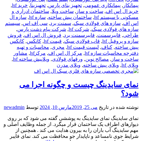
پیمانکار
,
پیمانکاری عمومی
,
تجهیز بنای پارس
,
تجهیزبنا
,
خرید lsf
,
خرید ال اس اف
,
ساخت و ساز
,
ساخت ویلا
,
ساختمان ادراری و
مسکونی با سیستم lsf
,
ساختمان پیش ساخته
,
سازه lsf
,
سازه ال
اس اف
,
سازه های فولادی سبک
,
سمنت برد
,
سی اف اس
,
سیستم
سازه های فولادی سبک
,
شرکت lsf
,
شرکت پیام دشت پارس
,
طراحی
,
فایبرسمنت
,
فایبرسمنت برد
,
فروش ال اس اف
,
فروش
سازه و پروفیل lsf
,
قاب فولادی سبک
,
قیمت lsf
,
کانکس
,
کانکس
پیش ساخته
,
کناف
,
لیست قیمت lsf
,
مجری
,
محاسبات و تهیه
دفترچه محاسبات سازه lsf
,
مرکز ال اس اف
,
مرکزlsf
,
مشاور
ساخت و ساز
,
مصالح نوین
,
ورقهای فولادی
,
ویلاپیش ساخته lsf
,
ویلای lsf
,
ویلای پیش ساخته
,
ویلای مدرن
نمای سایدینگ چیست و چگونه اجرا می
شود؟
نوشته شده در تاریخ
می 25, 2019
مارس 10, 2024
توسط
newadmin
نمای سایدینگ نمای سایدینگ به پوششی گفته می شود که بر روی
دیوارهای اطراف یک ساختمان قرار میگرد. از جمله وظایف اصلی و
مهم سایدینگ آب باران را به بیرون هدایت می کند . همچنین از
شرایط جوی نامساعد و ناپایدار جو محافظت می کند. نمای فایبر