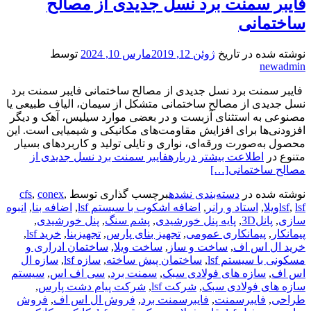
فایبر سمنت برد نسل جدیدی از مصالح
ساختمانی
نوشته شده در تاریخ
ژوئن 12, 2019
مارس 10, 2024
توسط
newadmin
فایبر سمنت برد نسل جدیدی از مصالح ساختمانی فایبر سمنت برد
نسل جدیدی از مصالح ساختمانی متشکل از سیمان، الیاف طبیعی یا
مصنوعی به‌ استثنای آزبست و در بعضی موارد سیلیس، آهک و دیگر
افزودنی‌ها برای افزایش مقاومت‌های مکانیکی و شیمیایی است. این
محصول به‌صورت ورقه‌ای، نواری و تایلی تولید و کاربردهای بسیار
متنوع در
اطلاعت بیشتر دربارهفایبر سمنت برد نسل جدیدی از
مصالح ساختمانی
[…]
نوشته شده در
دسته‌بندی نشده
برچسب گذاری توسط
,
conex
,
cfs
lsfویلا
,
lsf
,
استاد و رانر
,
اضافه اشکوب با سیستم lsf
,
اضافه بنا
,
انبوه
سازی
,
پانل3D
,
پایه پنل خورشیدی
,
پشم سنگ
,
پنل خورشیدی
,
پیمانکار
,
پیمانکاری عمومی
,
تجهیز بنای پارس
,
تجهیزبنا
,
خرید lsf
,
خرید ال اس اف
,
ساخت و ساز
,
ساخت ویلا
,
ساختمان ادراری و
مسکونی با سیستم lsf
,
ساختمان پیش ساخته
,
سازه lsf
,
سازه ال
اس اف
,
سازه های فولادی سبک
,
سمنت برد
,
سی اف اس
,
سیستم
سازه های فولادی سبک
,
شرکت lsf
,
شرکت پیام دشت پارس
,
طراحی
,
فایبرسمنت
,
فایبرسمنت برد
,
فروش ال اس اف
,
فروش