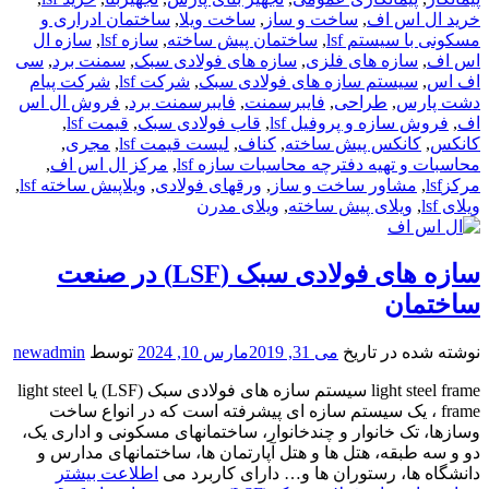
خرید ال اس اف
,
ساخت و ساز
,
ساخت ویلا
,
ساختمان ادراری و
مسکونی با سیستم lsf
,
ساختمان پیش ساخته
,
سازه lsf
,
سازه ال
اس اف
,
سازه های فلزی
,
سازه های فولادی سبک
,
سمنت برد
,
سی
اف اس
,
سیستم سازه های فولادی سبک
,
شرکت lsf
,
شرکت پیام
دشت پارس
,
طراحی
,
فایبرسمنت
,
فایبرسمنت برد
,
فروش ال اس
اف
,
فروش سازه و پروفیل lsf
,
قاب فولادی سبک
,
قیمت lsf
,
کانکس
,
کانکس پیش ساخته
,
کناف
,
لیست قیمت lsf
,
مجری
,
محاسبات و تهیه دفترچه محاسبات سازه lsf
,
مرکز ال اس اف
,
مرکزlsf
,
مشاور ساخت و ساز
,
ورقهای فولادی
,
ویلاپیش ساخته lsf
,
ویلای lsf
,
ویلای پیش ساخته
,
ویلای مدرن
سازه های فولادی سبک (LSF) در صنعت
ساختمان
نوشته شده در تاریخ
می 31, 2019
مارس 10, 2024
توسط
newadmin
light steel frame سیستم سازه های فولادی سبک (LSF) یا light steel
frame ، یک سیستم سازه ای پیشرفته است که در انواع ساخت
وسازها، تک خانوار و چندخانوار، ساختمانهای مسکونی و اداری یک،
دو و سه طبقه، هتل ها و هتل آپارتمان ها، ساختمانهای مدارس و
دانشگاه ها، رستوران ها و… دارای کاربرد می
اطلاعت بیشتر