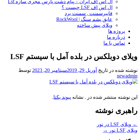
ال اس اف ایران – پیام دشت پارس مجری سازه Lsf
ال اس اف LSF چیست ؟
فایبرسمنت , سمنت برد
عایق پشم سنگ | RockWool
ویلای پیش ساخته
پروژه ها
درباره ما
تماس با ما
ویلای دوبلکس در بلده آمل با سیستم LSF
نوشته شده در تاریخ
آوریل 29, 2019
سپتامبر 20, 2023
توسط
newadmin
این نوشته منتشر شده در . نشانه
پیوند یکتا
.
راهبری نوشته
←
ویلای LSF در نور
ویلای LSF نور
→