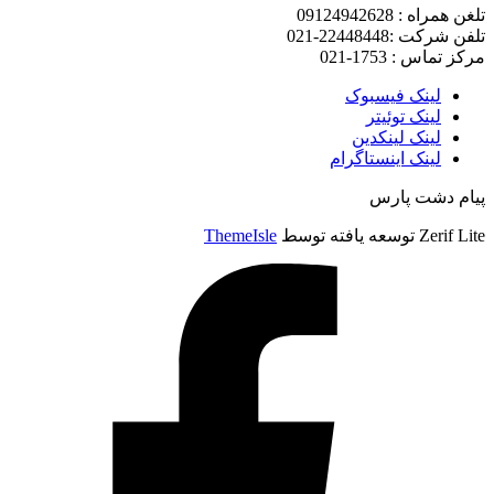
تلغن همراه : 09124942628
تلفن شرکت :22448448-021
مرکز تماس : 1753-021
لینک فیسبوک
لینک توئیتر
لینک لینکدین
لینک اینستاگرام
پیام دشت پارس
Zerif Lite
توسعه یافته توسط
ThemeIsle