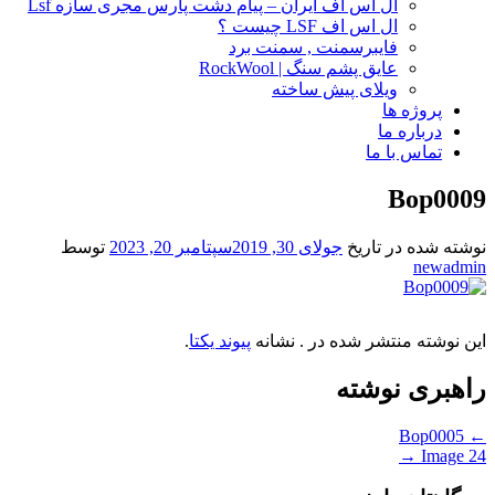
ال اس اف ایران – پیام دشت پارس مجری سازه Lsf
ال اس اف LSF چیست ؟
فایبرسمنت , سمنت برد
عایق پشم سنگ | RockWool
ویلای پیش ساخته
پروژه ها
درباره ما
تماس با ما
Bop0009
نوشته شده در تاریخ
جولای 30, 2019
سپتامبر 20, 2023
توسط
newadmin
این نوشته منتشر شده در . نشانه
پیوند یکتا
.
راهبری نوشته
Bop0005
←
→
Image 24