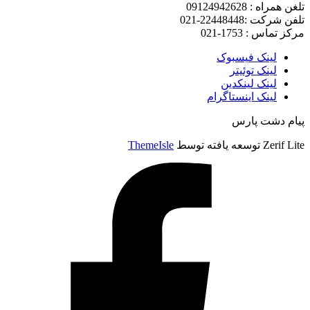
تلغن همراه : 09124942628
تلفن شرکت :22448448-021
مرکز تماس : 1753-021
لینک فیسبوک
لینک توئیتر
لینک لینکدین
لینک اینستاگرام
پیام دشت پارس
Zerif Lite
توسعه یافته توسط
ThemeIsle