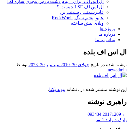
ال اس اف ایران – پیام دشت پارس مجری سازه Lsf
ال اس اف LSF چیست ؟
فایبرسمنت , سمنت برد
عایق پشم سنگ | RockWool
ویلای پیش ساخته
پروژه ها
درباره ما
تماس با ما
ال اس اف بلده
نوشته شده در تاریخ
جولای 30, 2019
سپتامبر 20, 2023
توسط
newadmin
این نوشته منتشر شده در . نشانه
پیوند یکتا
.
راهبری نوشته
20171209 093434
←
پارک دارآباد 1
→