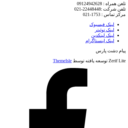
تلغن همراه : 09124942628
تلفن شرکت :22448448-021
مرکز تماس : 1753-021
لینک فیسبوک
لینک توئیتر
لینک لینکدین
لینک اینستاگرام
پیام دشت پارس
Zerif Lite
توسعه یافته توسط
ThemeIsle