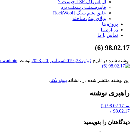
ال اس اف LSF چیست ؟
فایبرسمنت , سمنت برد
عایق پشم سنگ | RockWool
ویلای پیش ساخته
پروژه ها
درباره ما
تماس با ما
98.02.17 (6)
نوشته شده در تاریخ
ژوئن 23, 2019
سپتامبر 20, 2023
توسط
newadmin
این نوشته منتشر شده در . نشانه
پیوند یکتا
.
راهبری نوشته
98.02.17 (2)
←
→
98.02.17
دیدگاهتان را بنویسید