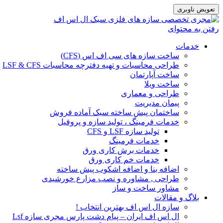
تعویض ناوبری
رفتن به محتوای
خدمات
ساخت سازه های سی اف اس (CFS)
طراحی محاسبات و تهیه دفترچه محاسبات LSF & CFS
ساخت آپارتمان
ساخت ویلا
طراحی و معماری
پیمان مدیریت
ساختمان پیش ساخته سبک آماده فروش
خدمات فرمینگ ، تولید سازه و پروفیل
تولید سازه LSF و CFS
خدمات فرمینگ
خدمات برش کاری ورق
خدمات خم کاری ورق
اضافه بنا و اضافه اشکوب پیش ساخته
طراحی , مشاوره و نصب مزارع خورشیدی
مشاور ساخت و ساز
بلاگ و مقالات
سازه ال اس اف بهترین انتخاب !
ال اس اف ایران – پیام دشت پارس مجری سازه Lsf