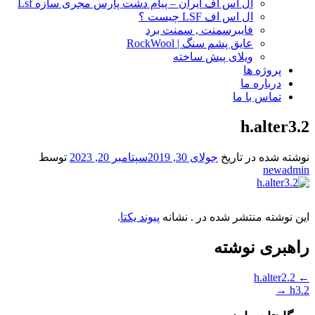
ال اس اف ایران – پیام دشت پارس مجری سازه Lsf
ال اس اف LSF چیست ؟
فایبرسمنت , سمنت برد
عایق پشم سنگ | RockWool
ویلای پیش ساخته
پروژه ها
درباره ما
تماس با ما
2.h.alter3
نوشته شده در تاریخ
جولای 30, 2019
سپتامبر 20, 2023
توسط
newadmin
این نوشته منتشر شده در . نشانه
پیوند یکتا
.
راهبری نوشته
2.h.alter2
←
→
2.h3