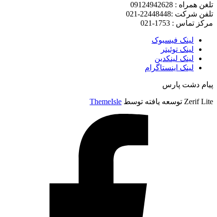
تلغن همراه : 09124942628
تلفن شرکت :22448448-021
مرکز تماس : 1753-021
لینک فیسبوک
لینک توئیتر
لینک لینکدین
لینک اینستاگرام
پیام دشت پارس
Zerif Lite
توسعه یافته توسط
ThemeIsle