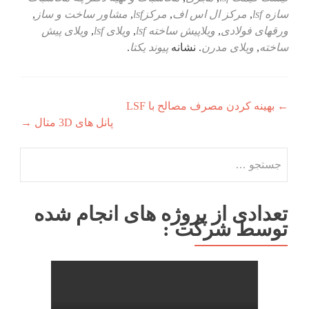
سازه lsf
,
مرکز ال اس اف
,
مرکزlsf
,
مشاور ساخت و ساز
,
ورقهای فولادی
,
ویلاپیش ساخته lsf
,
ویلای lsf
,
ویلای پیش
ساخته
,
ویلای مدرن
. نشانه
پیوند یکتا
.
راهبری
←
بهینه کردن مصرف مصالح با LSF
پانل های 3D متال
→
نوشته
جستجو
برای:
تعدادی از پروژه های انجام شده
توسط شرکت :