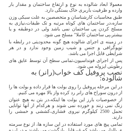
معمولا ابعاد شالوده به نوع و ارتفاع ساختمان و مقدار بار
وارده و ظرفیت باربری خاک بستگی دارد.
طبق محاسبات کارشناسان و متخصصین به علت سبکی وزن
سازه،در ساختمان های کوتاه مرتبه و تک طبقات،نیازی به
مسلح کردن پی ساختمان نمی باشد ولی در دوطبقه و یا
بیشتر،پی ساختمان کاملا” مسلح می شود.
در زمینه ی اجرای شالوده هیچ گونه محدودیتی در رابطه با
توپوگرافی و جنس و شیب زمین وجود ندارد و در هر
شرایطی قابل اجرا می باشد.
پس از اجرای فونداسیون،تمامی سطح آن توسط عایق های
رطوبتی ایزوله می شود.
نصب پروفیل کف خواب(رانر) به
شالوده:
در این مرحله پروفیل را روی بولت ها قرار داده و بولت ها را
از درون سوراخ های رانر رد کرده واز بالا مهره می کنیم.
از خصوصیات بارز این بولت ها اینکه،در بتن به هیچ عنوان
زنگ نمی زنند و خورده نمی شوند و هرکدام از آنها توانایی
تحمل 2500 کیلوگرم نیروی فشاری،کششی و خمشی را
دارند.
تمامی پیچ های مورد استفاده در این سازه ها، از نوع سرمته
ی بالدار می باشد که غیرقابل بازگشت می باشند و در لرزه