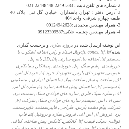
2-شماره های تلفن ثابت : 22491383-22448448-021
3-آدرس دفتر : تهران پاسداران- خیابان گل نبی- پلاک 40-
طبقه چهارم شرقی- واحد 404
3- همراه مهندس محمدی :09124942628
4- همراه مهندس چشمه علائی:09123399587
این نوشته ارسال شده در
پروژه سازی
و برچسب گذاری
شده
lsfویلا
,
lsf
,
conex
,
cfs
,
استاد و رانر
,
اضافه اشکوب با
سیستم lsf
,
اضافه بنا
,
انبوه سازی
,
پانل3D
,
پایه پنل
خورشیدی
,
پشم سنگ
,
پنل خورشیدی
,
پیمانکار
,
پیمانکاری
عمومی
,
تجهیز بنای پارس
,
تجهیزبنا
,
خرید lsf
,
خرید ال اس
اف
,
ساخت و ساز
,
ساخت ویلا
,
ساختمان ادراری و مسکونی
با سیستم lsf
,
ساختمان پیش ساخته
,
سازه lsf
,
سازه ال اس
اف
,
سازه سبک فلزی
,
سازه های فولادی سبک
,
سمنت برد
,
سی اف اس
,
سیستم سازه های فولادی سبک
,
شرکت lsf
,
شرکت پیام دشت پارس
,
طراحی
,
فایبرسمنت
,
فایبرسمنت
برد
,
فروش ال اس اف
,
فروش سازه و پروفیل lsf
,
قاب
فولادی سبک
,
قیمت lsf
,
کانکس
,
کانکس پیش ساخته
,
کناف
,
لیست قیمت lsf
,
مجری
,
محاسبات و تهیه دفترچه محاسبات