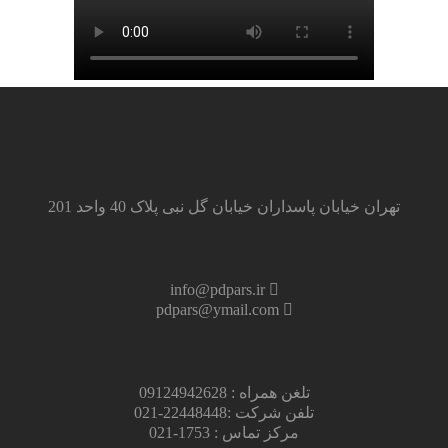
تهران خیابان پاسداران خیابان گل نبی پلاک 40 واحد 201
info@pdpars.ir
pdpars@ymail.com
تلغن همراه : 09124942628
تلفن شرکت :22448448-021
مرکز تماس : 1753-021