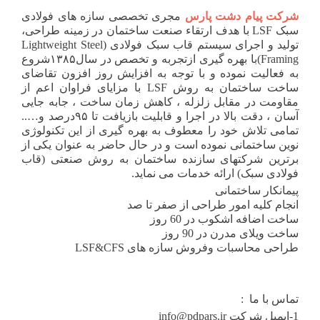
شرکت
پیام
دشت
پارس
مجری تخصصی سازه های فولادی
سبک LSF با هدف ارتقاء صنعت ساختمان در زمینه طراحی،
تولید و اجرای سیستم قاب سبک فولادی (Lightweight Steel
Framing)با بهره گیری ازتجربه و تخصص در سال۱۳۸۵شروع
به فعالیت نموده و با توجه به افزایش روز افزون تقاضای
ساخت ساختمان به روش LSF با مزایای فراوان اعم از
مقاومت در مقابل زلزله ، کاهش زمان ساخت ، جابه جایی
آسان ، دقت بالا در اجرا و قابلیت بازیافت تا ۹۵درصد و…..
تمامی تلاش خود را معطوف به بهره گیری از این تکنولوژی
نوین ساختمانی نموده است و در حال حاضر به عنوان یکی از
برترین شرکتهای سازنده ساختمان به روش صنعتی (قاب
فولادی سبک) ارائه خدمات می نماید.
پیمانکار ساختمانی
انجام کلیه امور طراحی از صفر تا صد
ساخت اضافه اشکوب در 60 روز
ساخت ویلای مدرن در 90 روز
طراحی محاسبات وفروش سازه های LSF&CFS
تماس با ما :
1-ایمیل شرکت info@pdpars.ir