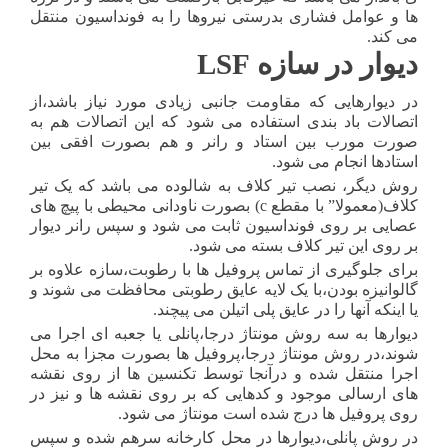
ها و عوامل فشاری بدرستی نیروها را به فونداسیون منتقل
می کند.
دیوار در سازه LSF
در دیوارهایی که مقاومت جانبی زیادی مورد نیاز باشد،از
اتصالات باد بندی استفاده می شود که این اتصالات هم به
صورت مورب بین استاد و رانر و هم بصورت افقی بین
استادها انجام می شود.
روش دیگر، نصب تیر کلاف به شالوده می باشد که یک تیر
کلاف(معمولا” با مقطع c) بصورت ناودانی محیطی با پیچ های
عصایی بر روی فونداسیون ثابت می شود و سپس رانر دیوار
بر روی این تیر کلاف بسته می شود.
برای جلوگیری از تماس پروفیل ها با رطوبت،سازه علاوه بر
گالوانیزه بودن،با یک لایه عایق رطوبتی محافظت می شوند و
یا اینکه آنها را در عایق پلی اتیلن می پیچند.
دیوارها به سه روش مونتاژ درجا،پانلی یا جعبه ای اجرا می
شوند،در روش مونتاژ درجا،پروفیل ها بصورت مجزا به محل
اجرا منتقل شده و درآنجا توسط تکنسین ها از روی نقشه
های ارسالی موجود و کدهایی که بر روی نقشه ها و نیز در
روی پروفیل ها درج شده است مونتاژ می شود.
در روش پانلی،دیوارها در محل کارخانه سرهم شده و سپس