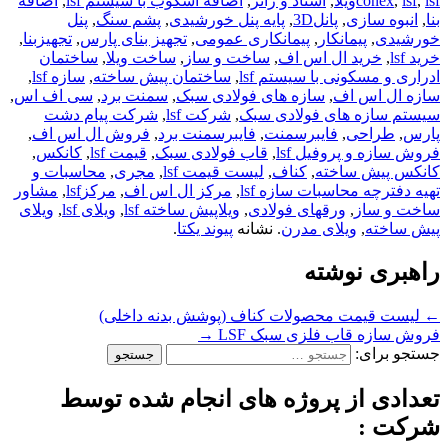
lsfویلا
,
lsf
,
conex
,
استاد و رانر
,
اضافه اشکوب با سیستم lsf
,
اضافه
بنا
,
انبوه سازی
,
پانل3D
,
پایه پنل خورشیدی
,
پشم سنگ
,
پنل
خورشیدی
,
پیمانکار
,
پیمانکاری عمومی
,
تجهیز بنای پارس
,
تجهیزبنا
,
خرید lsf
,
خرید ال اس اف
,
ساخت و ساز
,
ساخت ویلا
,
ساختمان
ادراری و مسکونی با سیستم lsf
,
ساختمان پیش ساخته
,
سازه lsf
,
سازه ال اس اف
,
سازه های فولادی سبک
,
سمنت برد
,
سی اف اس
,
سیستم سازه های فولادی سبک
,
شرکت lsf
,
شرکت پیام دشت
پارس
,
طراحی
,
فایبرسمنت
,
فایبرسمنت برد
,
فروش ال اس اف
,
فروش سازه و پروفیل lsf
,
قاب فولادی سبک
,
قیمت lsf
,
کانکس
,
کانکس پیش ساخته
,
کناف
,
لیست قیمت lsf
,
مجری
,
محاسبات و
تهیه دفترچه محاسبات سازه lsf
,
مرکز ال اس اف
,
مرکزlsf
,
مشاور
ساخت و ساز
,
ورقهای فولادی
,
ویلاپیش ساخته lsf
,
ویلای lsf
,
ویلای
پیش ساخته
,
ویلای مدرن
. نشانه
پیوند یکتا
.
راهبری نوشته
←
لیست قیمت محصولات کناف (پوشش بدنه داخلی)
فروش سازه قاب فلزی سبک LSF
→
جستجو برای:
تعدادی از پروژه های انجام شده توسط
شرکت :