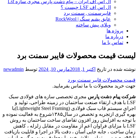
ال اس اف ایران – پیام دشت پارس مجری سازه Lsf
ال اس اف LSF چیست ؟
فایبرسمنت , سمنت برد
عایق پشم سنگ | RockWool
ویلای پیش ساخته
پروژه ها
درباره ما
تماس با ما
لیست قیمت محصولات فایبر سمنت برد
نوشته شده در تاریخ
اکتبر 1, 2018
مارس 10, 2024
توسط
newadmin
قیمت محصولات فایبر سمنت بورد
جهت خرید محصولات با ما تماس بفرمایید.
شرکت
پیام
دشت
پارس
مجری تخصصی سازه های فولادی سبک
LSF با هدف ارتقاء صنعت ساختمان در زمینه طراحی، تولید و
اجرای سیستم قاب سبک فولادی (Lightweight Steel Framing)با
بهره گیری ازتجربه و تخصص در سال۱۳۸۵شروع به فعالیت نموده و
با توجه به افزایش روز افزون تقاضای ساخت ساختمان به روش
LSF با مزایای فراوان اعم از مقاومت در مقابل زلزله ، کاهش
زمان ساخت ، جابه جایی آسان ، دقت بالا در اجرا و قابلیت بازیافت
تا ۹۵درصد و….. تمامی تلاش خود را معطوف به بهره گیری از این