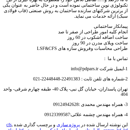
تکنولوژی نوین ساختمانی نموده است و در حال حاضر به عنوان یکی
از برترین شرکتهای سازنده ساختمان به روش صنعتی (قاب فولادی
سبک) ارائه خدمات می نماید.
پیمانکار ساختمانی
انجام کلیه امور طراحی از صفر تا صد
ساخت اضافه اشکوب در 60 روز
ساخت ویلای مدرن در 90 روز
طراحی محاسبات وفروش سازه های LSF&CFS
تماس با ما :
1-ایمیل شرکت info@pdpars.ir
2-شماره های تلفن ثابت : 22491383-22448448-021
تهران پاسداران- خیابان گل نبی- پلاک 40- طبقه چهارم شرقی- واحد
404
3- همراه مهندس محمدی :09124942628
4- همراه مهندس چشمه علائی:09123399587
این نوشته ارسال شده در
پروژه سازی
و برچسب گذاری شده
,
cfs