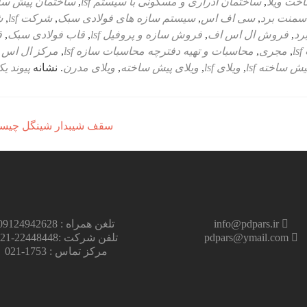
خت ویلا
,
ساختمان ادراری و مسکونی با سیستم lsf
,
ساختمان پیش سا
سمنت برد
,
سی اف اس
,
سیستم سازه های فولادی سبک
,
شرکت lsf
,
ش
رد
,
فروش ال اس اف
,
فروش سازه و پروفیل lsf
,
قاب فولادی سبک
,
ق
l
,
مجری
,
محاسبات و تهیه دفترچه محاسبات سازه lsf
,
مرکز ال اس 
یش ساخته lsf
,
ویلای lsf
,
ویلای پیش ساخته
,
ویلای مدرن
. نشانه
پیوند یک
سقف شیبدار شینگل چی
info@pdpars.ir
تلغن همراه : 09124942628
pdpars@ymail.com
تلفن شرکت :22448448-021
مرکز تماس : 1753-021