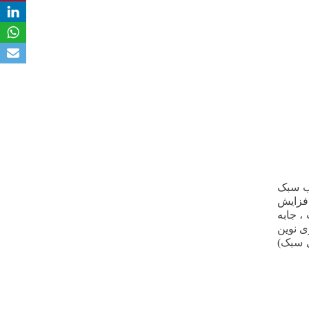
م قاب سبک
با توجه به افزایش
اخت ، جابه
نولوژی نوین
ی سبک)