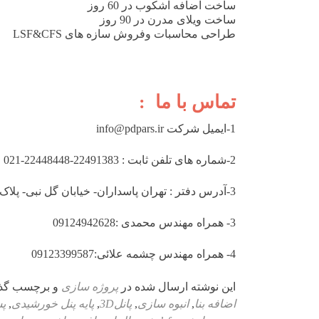
ساخت اضافه اشکوب در 60 روز
ساخت ویلای مدرن در 90 روز
طراحی محاسبات وفروش سازه های LSF&CFS
تماس با ما :
1-ایمیل شرکت info@pdpars.ir
2-شماره های تلفن ثابت : 22491383-22448448-021
3-آدرس دفتر : تهران پاسداران- خیابان گل نبی- پلاک 40- طبقه چهارم شرقی- واحد 404
3- همراه مهندس محمدی :09124942628
4- همراه مهندس چشمه علائی:09123399587
این نوشته ارسال شده در
پروژه سازی
و برچسب گذ
اضافه بنا
,
انبوه سازی
,
پانل3D
,
پایه پنل خورشیدی
,
پ