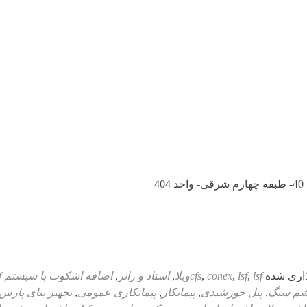
اری شده
lsfویلا
,
lsf
,
conex
,
cfs
,
استاد و رانر
,
اضافه اشکوب با سیستم lsf
شم سنگ
,
پنل خورشیدی
,
پیمانکار
,
پیمانکاری عمومی
,
تجهیز بنای پارس