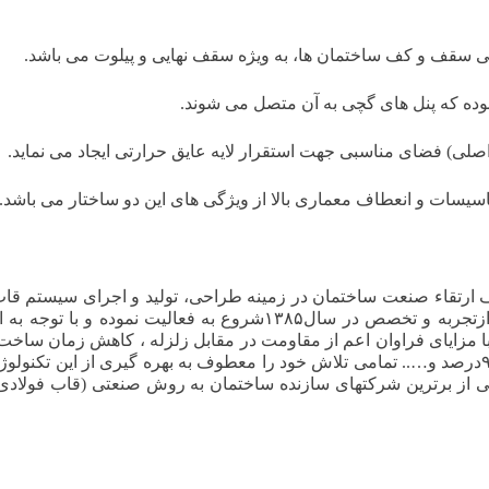
ی سقف و کف ساختمان ها، به ویژه سقف نهایی و پیلوت می باشد.
ه که پنل های گچی به آن متصل می شوند.
 اصلی) فضای مناسبی جهت استقرار لایه عایق حرارتی ایجاد می نماید.
یسات و انعطاف معماری بالا از ویژگی های این دو ساختار می باشد.
ی سازه های فولادی سبک LSF با هدف ارتقاء صنعت ساختمان در زمینه طراحی، تولید و اجرای سیست
فولادی (Lightweight Steel Framing)با بهره گیری ازتجربه و تخصص در سال۱۳۸۵شروع به فعالیت نموده و 
ز افزون تقاضای ساخت ساختمان به روش LSF با مزایای فراوان اعم از مقاومت در مقابل زلزله ، کاهش زمان س
جایی آسان ، دقت بالا در اجرا و قابلیت بازیافت تا ۹۵درصد و….. تمامی تلاش خود را معطوف به بهره گیری از این تک
ی از برترین شرکتهای سازنده ساختمان به روش صنعتی (قاب فولاد