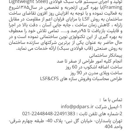
تولید و اجرای سیستم قاب سبک فولادی (Lightweight Steel
Framing)با بهره گیری ازتجربه و تخصص در سال۱۳۸۵شروع
به فعالیت نموده و با توجه به افزایش روز افزون تقاضای ساخت
ساختمان به روش LSF با مزایای فراوان اعم از مقاومت در مقابل
زلزله ، کاهش زمان ساخت ، جابه جایی آسان ، دقت بالا در اجرا
و قابلیت بازیافت تا ۹۵درصد و….. تمامی تلاش خود را معطوف
به بهره گیری از این تکنولوژی نوین ساختمانی نموده است و در
حال حاضر به عنوان یکی از برترین شرکتهای سازنده ساختمان
به روش صنعتی (قاب فولادی سبک) ارائه خدمات می نماید.
پیمانکار ساختمانی
انجام کلیه امور طراحی از صفر تا صد
ساخت اضافه اشکوب در 60 روز
ساخت ویلای مدرن در 90 روز
طراحی محاسبات وفروش سازه های LSF&CFS
تماس با ما :
1-ایمیل شرکت info@pdpars.ir
2-شماره های تلفن ثابت : 22491383-22448448-021
تهران پاسداران- خیابان گل نبی- پلاک 40- طبقه چهارم شرقی-
واحد 404