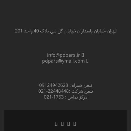
تهران خیابان پاسداران خیابان گل نبی پلاک 40 واحد 201
info@pdpars.ir
pdpars@ymail.com
تلغن همراه : 09124942628
تلفن شرکت :22448448-021
مرکز تماس : 1753-021
لینک
لینک
لینک
لینک
فیسبوک
توئیتر
لینکدین
اینستاگرام