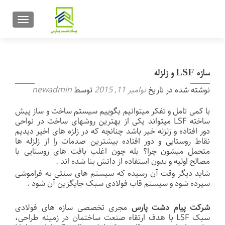
تعویض ن
سازه LSF و زلزله
نوشته شده در تاریخ
نوامبر 11, 2015
توسط
newadmin
با کمی تامل و تفکر میتوانیم بگوییم سیستم ساخت و ساز پیش
ساخته LSF میتواند یکی از بهترین روشهای ساخت در نواحی
دور افتاده و زلزله خیر باشد چنانچه که در زلزه های اخیر دیدیم
نقاط روستایی و دور افتاده بیشترین صدمات را از زلزله ها
متحمل میشون چرا؟ بله چون اغلب بافت های روستایی با
مصالح اولیه و بدون استفاده از دانش بنا شده اند .
شاید دیگر وقت آن رسیده که سیستم های سنتی به فراموشی
سپرده شود و سیستم قاب فولادی سبک جایگزین آن شود .
شرکت
پیام
دشت
پارس
مجری تخصصی سازه های فولادی
سبک LSF با هدف ارتقاء صنعت ساختمان در زمینه طراحی،