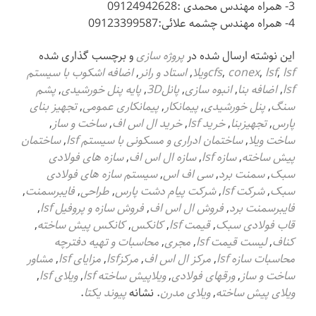
3- همراه مهندس محمدی :09124942628
4- همراه مهندس چشمه علائی:09123399587
این نوشته ارسال شده در
پروژه سازی
و برچسب گذاری شده
lsfویلا
,
lsf
,
conex
,
cfs
,
استاد و رانر
,
اضافه اشکوب با سیستم
lsf
,
اضافه بنا
,
انبوه سازی
,
پانل3D
,
پایه پنل خورشیدی
,
پشم
سنگ
,
پنل خورشیدی
,
پیمانکار
,
پیمانکاری عمومی
,
تجهیز بنای
پارس
,
تجهیزبنا
,
خرید lsf
,
خرید ال اس اف
,
ساخت و ساز
,
ساخت ویلا
,
ساختمان ادراری و مسکونی با سیستم lsf
,
ساختمان
پیش ساخته
,
سازه lsf
,
سازه ال اس اف
,
سازه های فولادی
سبک
,
سمنت برد
,
سی اف اس
,
سیستم سازه های فولادی
سبک
,
شرکت lsf
,
شرکت پیام دشت پارس
,
طراحی
,
فایبرسمنت
,
فایبرسمنت برد
,
فروش ال اس اف
,
فروش سازه و پروفیل lsf
,
قاب فولادی سبک
,
قیمت lsf
,
کانکس
,
کانکس پیش ساخته
,
کناف
,
لیست قیمت lsf
,
مجری
,
محاسبات و تهیه دفترچه
محاسبات سازه lsf
,
مرکز ال اس اف
,
مرکزlsf
,
مزایای lsf
,
مشاور
ساخت و ساز
,
ورقهای فولادی
,
ویلاپیش ساخته lsf
,
ویلای lsf
,
ویلای پیش ساخته
,
ویلای مدرن
. نشانه
پیوند یکتا
.