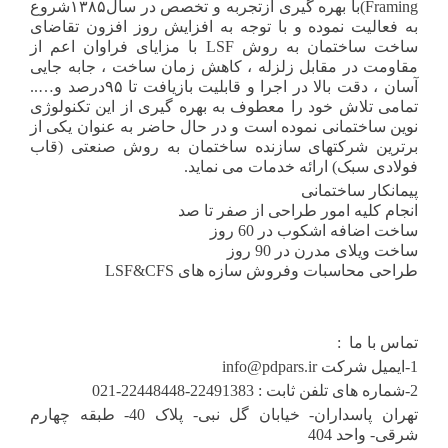
Framing)با بهره گیری ازتجربه و تخصص در سال۱۳۸۵شروع
به فعالیت نموده و با توجه به افزایش روز افزون تقاضای
ساخت ساختمان به روش LSF با مزایای فراوان اعم از
مقاومت در مقابل زلزله ، کاهش زمان ساخت ، جابه جایی
آسان ، دقت بالا در اجرا و قابلیت بازیافت تا ۹۵درصد و…..
تمامی تلاش خود را معطوف به بهره گیری از این تکنولوژی
نوین ساختمانی نموده است و در حال حاضر به عنوان یکی از
برترین شرکتهای سازنده ساختمان به روش صنعتی (قاب
فولادی سبک) ارائه خدمات می نماید.
پیمانکار ساختمانی
انجام کلیه امور طراحی از صفر تا صد
ساخت اضافه اشکوب در 60 روز
ساخت ویلای مدرن در 90 روز
طراحی محاسبات وفروش سازه های LSF&CFS
تماس با ما :
1-ایمیل شرکت info@pdpars.ir
2-شماره های تلفن ثابت : 22491383-22448448-021
تهران پاسداران- خیابان گل نبی- پلاک 40- طبقه چهارم
شرقی- واحد 404