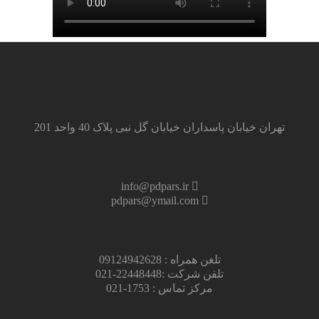
تهران خیابان پاسداران خیابان گل نبی پلاک 40 واحد 201
info@pdpars.ir
pdpars@ymail.com
تلغن همراه : 09124942628
تلفن شرکت :22448448-021
مرکز تماس : 1753-021