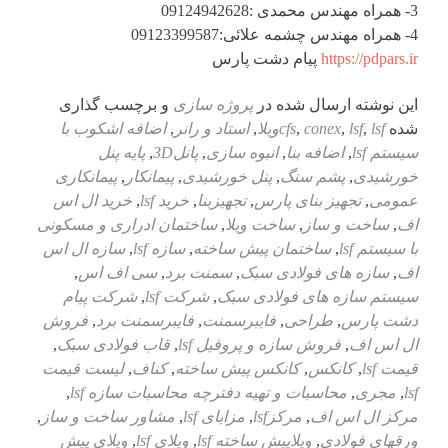
3- همراه مهندس محمدی :09124942628
4- همراه مهندس چشمه علائی:09123399587
https://pdpars.ir
پیام دشت پارس
این نوشته ارسال شده در
پروژه سازی
و برچسب گذاری
شده
lsfویلا
,
lsf
,
conex
,
cfs
,
استاد و رانر
,
اضافه اشکوب با
سیستم lsf
,
اضافه بنا
,
انبوه سازی
,
پانل3D
,
پایه پنل
خورشیدی
,
پشم سنگ
,
پنل خورشیدی
,
پیمانکار
,
پیمانکاری
عمومی
,
تجهیز بنای پارس
,
تجهیزبنا
,
خرید lsf
,
خرید ال اس
اف
,
ساخت و ساز
,
ساخت ویلا
,
ساختمان ادراری و مسکونی
با سیستم lsf
,
ساختمان پیش ساخته
,
سازه lsf
,
سازه ال اس
اف
,
سازه های فولادی سبک
,
سمنت برد
,
سی اف اس
,
سیستم سازه های فولادی سبک
,
شرکت lsf
,
شرکت پیام
دشت پارس
,
طراحی
,
فایبرسمنت
,
فایبرسمنت برد
,
فروش
ال اس اف
,
فروش سازه و پروفیل lsf
,
قاب فولادی سبک
,
قیمت lsf
,
کانکس
,
کانکس پیش ساخته
,
کناف
,
لیست قیمت
lsf
,
مجری
,
محاسبات و تهیه دفترچه محاسبات سازه lsf
,
مرکز ال اس اف
,
مرکزlsf
,
مزایای lsf
,
مشاور ساخت و ساز
,
ورقهای فولادی
,
ویلاپیش ساخته lsf
,
ویلای lsf
,
ویلای پیش