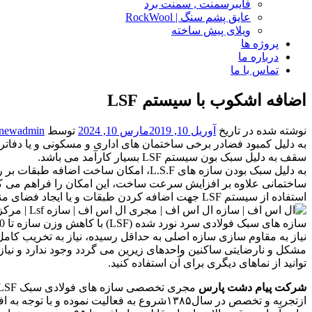
فایبرسمنت , سمنت برد
عایق پشم سنگ | RockWool
ویلای پیش ساخته
پروژه ها
درباره ما
تماس با ما
اضافه اشکوب با سیستم LSF
نوشته شده در تاریخ
آوریل 10, 2019
مارس 10, 2024
توسط
newadmin
سقف به دلیل سبک بون سیستم LSF بسیار کارآمد می باشد.
ساختمانی علاوه بر افزایش سرعت ساخت، این امکان را فراهم می ک
استفاده از سیستم LSF جهت اضافه کردن طبقات و یا ایجاد فضای مناسب بر روی سقف به دلیل سبک بودن سیستم LSF بسیار کارآمد می باشد.
نیاز به مقاوم سازی سازه اصلی به حداقل رسیده، نیاز به تخریب ک
مشکل و نارضایتی ساکنین واحدهای زیرین می گردد وجود ندارد و نیاز
توانید از نماهای دیگری برای آن استفاده کنید.
شرکت
پیام
دشت
پارس