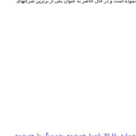
نولوژی نوین ساختمانی نموده است و در حال حاضر به عنوان یکی از برترین شرکتهای
وه سازی
,
پانل3D
,
پایه پنل خورشیدی
,
پشم سنگ
,
پنل خورشیدی
,