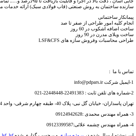
جایی آسان ، دقت بالا 
سازنده ساختمان به روش صنعتی (قاب فولادی سبک) ارائه خدمات می 
پیمانکار ساختمانی
انجام کلیه امور طراحی از صفر تا صد
ساخت اضافه اشکوب در 60 روز
ساخت ویلای مدرن در 90 روز
طراحی محاسبات وفروش سازه های LSF&CFS
تماس با ما :
1-ایمیل شرکت info@pdpars.ir
2-شماره های تلفن ثابت : 22491383-22448448-021
تهران پاسداران- خیابان گل نبی- پلاک 40- طبقه چهارم شرقی- واحد 404
3- همراه مهندس محمدی :09124942628
4- همراه مهندس چشمه علائی:09123399587
این نوشته ارسال شده در
پروژه سازی
و برچسب گذاری شده
lsfویلا
,
lsf
,