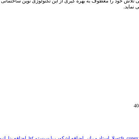
در اجرا و قابلیت بازیافت تا ۹۵درصد و….. تمامی تلاش خود را معطوف به بهره گیری از این تک
نماید.
conex
,
cfs
,
استاد و رانر
,
اضافه اشکوب با سیستم lsf
,
اضافه بنا
,
انب