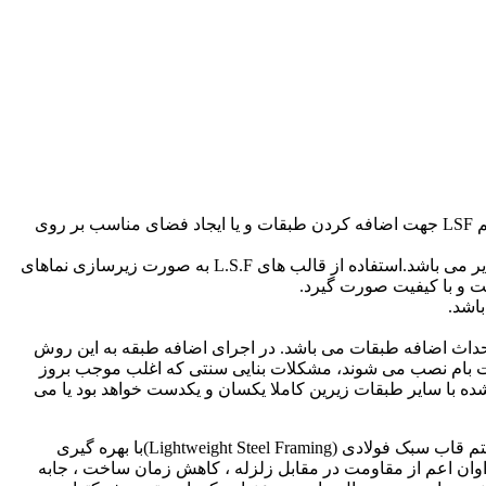
به دلیل کمبود فضادر برخی ساختمان های اداری و مسکونی و یا دفاتر کار نیاز به گسترش فضاهای قابل کاربری می باشد. استفاده از سیستم LSF جهت اضافه کردن طبقات و یا ایجاد فضای مناسب بر روی
به دلیل سبک بودن سازه های L.S.F، امکان ساخت اضافه طبقات بر روی ساختمان ها با کمترین تخریب و بدون نیاز به تقویت سازه امکان پذیر می باشد.استفاده از قالب های L.S.F به صورت زیرسازی نماهای
 و با کیفیت صورت گیرد.
ایی یکی از بهترین روش ها برای احداث اضافه طبقات می باشد. در اجرای اضافه طبقه به این روش
شت بام نصب می شوند، مشکلات بنایی سنتی که اغلب موجب بروز
ده با سایر طبقات زیرین کاملا یکسان و یکدست خواهد بود یا می
مجری تخصصی سازه های فولادی سبک LSF با هدف ارتقاء صنعت ساختمان در زمینه طراحی، تولید و اجرای سیستم قاب سبک فولادی (Lightweight Steel Framing)با بهره گیری
به فعالیت نموده و با توجه به افزایش روز افزون تقاضای ساخت ساختمان به روش LSF با مزایای فراوان اعم از مقاومت در مقابل زلزله ، کاهش زمان ساخت ، جابه