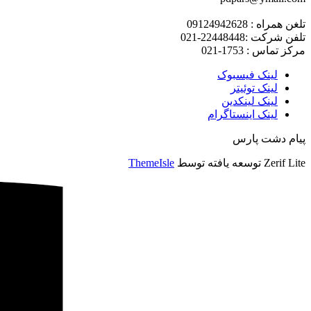
تلغن همراه : 09124942628
تلفن شرکت :22448448-021
مرکز تماس : 1753-021
لینک فیسبوک
لینک توئیتر
لینک لینکدین
لینک اینستاگرام
پیام دشت پارس
Zerif Lite
توسعه یافته توسط
ThemeIsle