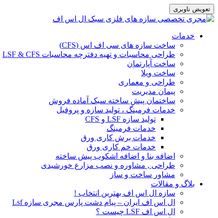
تعویض ناوبری
رفتن
خدمات
به
ساخت سازه های سی اف اس (CFS)
محتوای
طراحی محاسبات و تهیه دفترچه محاسبات LSF & CFS
ساخت آپارتمان
ساخت ویلا
طراحی و معماری
پیمان مدیریت
ساختمان پیش ساخته سبک آماده فروش
خدمات فرمینگ ، تولید سازه و پروفیل
تولید سازه LSF و CFS
خدمات فرمینگ
خدمات برش کاری ورق
خدمات خم کاری ورق
اضافه بنا و اضافه اشکوب پیش ساخته
طراحی , مشاوره و نصب مزارع خورشیدی
مشاور ساخت و ساز
بلاگ و مقالات
سازه ال اس اف بهترین انتخاب !
ال اس اف ایران – پیام دشت پارس مجری سازه Lsf
ال اس اف LSF چیست ؟