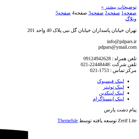
توضیحات بیشتر »
صفحه
1
صفحه
2
صفحه
3
صفحه
4
صفحه
5
وبلاگ
تهران خیابان پاسداران خیابان گل نبی پلاک 40 واحد 201
info@pdpars.ir
pdpars@ymail.com
تلغن همراه : 09124942628
تلفن شرکت :22448448-021
مرکز تماس : 1753-021
لینک فیسبوک
لینک توئیتر
لینک لینکدین
لینک اینستاگرام
پیام دشت پارس
Zerif Lite
توسعه یافته توسط
ThemeIsle