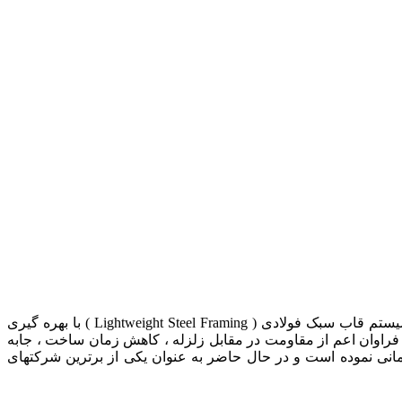
شرکت پیام دشت پارس مجری تخصصی سازه های فولادی سبک LSF با هدف ارتقاء صنعت ساختمان در زمینه طراحی، تولید و اجرای سیستم قاب سبک فولادی ( Lightweight Steel Framing ) با بهره گیری
۱۳۸ شروع به فعالیت نموده و با توجه به افزایش روز افزون تقاضای ساخت ساختمان به روش LSF با مزایای فراوان اعم از مقاومت در مقابل زلزله ، کاهش زمان ساخت ، جابه
این تکنولوژی نوین ساختمانی نموده است و در حال حاضر به عنوان یکی از برترین شرکتهای