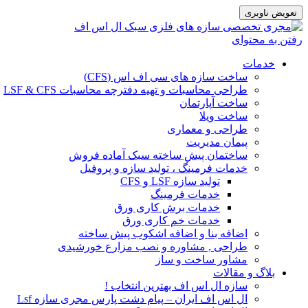
تعویض ناوبری
رفتن به محتوای
خدمات
ساخت سازه های سی اف اس (CFS)
طراحی محاسبات و تهیه دفترچه محاسبات LSF & CFS
ساخت آپارتمان
ساخت ویلا
طراحی و معماری
پیمان مدیریت
ساختمان پیش ساخته سبک آماده فروش
خدمات فرمینگ ، تولید سازه و پروفیل
تولید سازه LSF و CFS
خدمات فرمینگ
خدمات برش کاری ورق
خدمات خم کاری ورق
اضافه بنا و اضافه اشکوب پیش ساخته
طراحی , مشاوره و نصب مزارع خورشیدی
مشاور ساخت و ساز
بلاگ و مقالات
سازه ال اس اف بهترین انتخاب !
ال اس اف ایران – پیام دشت پارس مجری سازه Lsf