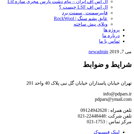
ال اس اف ایران – پیام دشت پارس مجری سازه Lsf
ال اس اف LSF چیست ؟
فایبرسمنت , سمنت برد
عایق پشم سنگ | RockWool
ویلای پیش ساخته
پروژه ها
درباره ما
تماس با ما
می 7, 2019
newadmin
شرایط و ضوابط
تهران خیابان پاسداران خیابان گل نبی پلاک 40 واحد 201
info@pdpars.ir
pdpars@ymail.com
تلغن همراه : 09124942628
تلفن شرکت :22448448-021
مرکز تماس : 1753-021
لینک فیسبوک