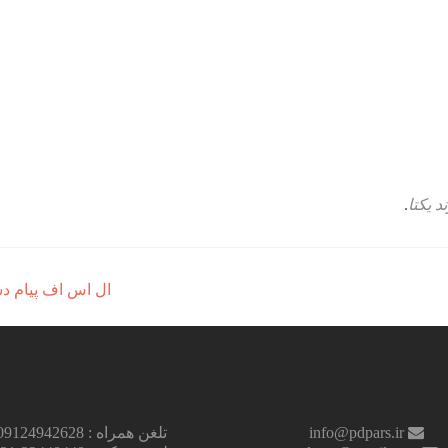
ند یکتا
.
ال اس اف پیام 
info@pdpars.ir
تلغن همراه : 09124942628