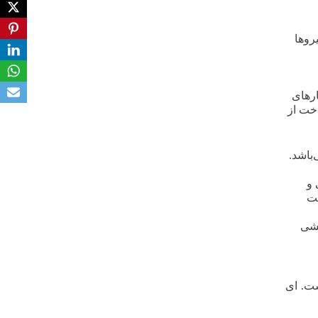
روها
ارهای
اخت از
باشد.
 و
کت
کشی
ست. ای