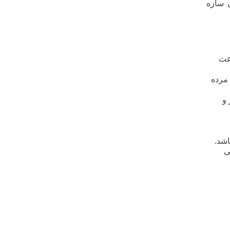
 سازه
اعث
 مرده
 و
اشد.
ی