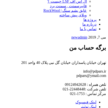
ال اس اف LSF چیست ؟
فایبرسمنت , سمنت برد
عایق پشم سنگ | RockWool
ویلای پیش ساخته
پروژه ها
درباره ما
تماس با ما
می 7, 2019
newadmin
برگه حساب من
تهران خیابان پاسداران خیابان گل نبی پلاک 40 واحد 201
info@pdpars.ir
pdpars@ymail.com
تلغن همراه : 09124942628
تلفن شرکت :22448448-021
مرکز تماس : 1753-021
لینک فیسبوک
لینک توئیتر