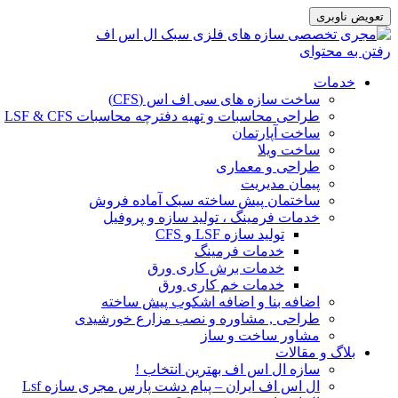
تعویض ناوبری
رفتن به محتوای
خدمات
ساخت سازه های سی اف اس (CFS)
طراحی محاسبات و تهیه دفترچه محاسبات LSF & CFS
ساخت آپارتمان
ساخت ویلا
طراحی و معماری
پیمان مدیریت
ساختمان پیش ساخته سبک آماده فروش
خدمات فرمینگ ، تولید سازه و پروفیل
تولید سازه LSF و CFS
خدمات فرمینگ
خدمات برش کاری ورق
خدمات خم کاری ورق
اضافه بنا و اضافه اشکوب پیش ساخته
طراحی , مشاوره و نصب مزارع خورشیدی
مشاور ساخت و ساز
بلاگ و مقالات
سازه ال اس اف بهترین انتخاب !
ال اس اف ایران – پیام دشت پارس مجری سازه Lsf